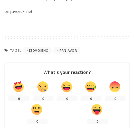
prnjavorski.net
TAGS:
IZDVOJENO
PRNJAVOR
What's your reaction?
0
0
0
0
0
0
0