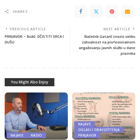
SHARES
PREVIOUS ARTICLE
NEXT ARTICLE
PRNJAVOR – Božić: OČISTITI SRCA I
Načelnik Gatarić izrazio veliku
DUŠU
zahvalnost na profesionalnom
angažovanju javnih službi u dane
praznika
You Might Also Enjoy
NAJAVE
OGLASI I OBAVJEŠTENJA
NAJAVE
RADIO
PRNJAVOR