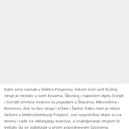
Kako smo saznali u Elektro-Prnjavoru, tokom noći uoči Božića,
struje je nestalo u svim Ilovama, Šibvskoj i najvećem dijelu Donjih
i Gornjih Smrtića. Kvarovi su prijavljeni u Štrpcima, Mitrovićima i
Brestovu, dok su bez struje i Vršani i Šarinci. Kako nam je rekao
dežurni u Elektrodistribuciji Prnjavor, sve raspoložive ekipe su na
terenu i rade na otklanjanju kvarova, a snabdjevanje strujom bi
trebalo da se stabilizuje u prvim popodnevnim časovima.