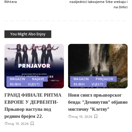
Rihtera
nasljednici lakovjerne Srbe vrebaju i
na ćirilici
You Might Also Enjoy
MAGAZIN
NAJAVE
MAGAZIN
PRNJAVOR
RS/BIH
VIJESTI
RS/BIH
VIJESTI
ГРАНД ФИНАЛЕ РИТМА
Нови сингл прњаворског
ЕВРОПЕ У ДЕРВЕНТИ-
бенда: “Деминутив” објавио
Прњавор наступа под
мистичну “Клетву”
редним бројем 22.
maj 19, 2026
maj 19, 2026