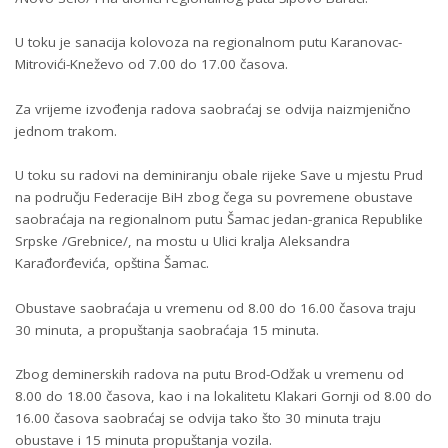
U toku je sanacija kolovoza na regionalnom putu Karanovac-
Mitrovići-Kneževo od 7.00 do 17.00 časova.
Za vrijeme izvođenja radova saobraćaj se odvija naizmjenično
jednom trakom.
U toku su radovi na deminiranju obale rijeke Save u mjestu Prud
na području Federacije BiH zbog čega su povremene obustave
saobraćaja na regionalnom putu Šamac jedan-granica Republike
Srpske /Grebnice/, na mostu u Ulici kralja Aleksandra
Karađorđevića, opština Šamac.
Obustave saobraćaja u vremenu od 8.00 do 16.00 časova traju
30 minuta, a propuštanja saobraćaja 15 minuta.
Zbog deminerskih radova na putu Brod-Odžak u vremenu od
8.00 do 18.00 časova, kao i na lokalitetu Klakari Gornji od 8.00 do
16.00 časova saobraćaj se odvija tako što 30 minuta traju
obustave i 15 minuta propuštanja vozila.