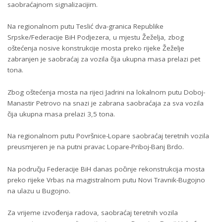
saobraćajnom signalizacijim.
Na regionalnom putu Teslić dva-granica Republike
Srpske/Federacije BiH Podjezera, u mjestu Žeželja, zbog
oštećenja nosive konstrukcije mosta preko rijeke Žeželje
zabranjen je saobraćaj za vozila čija ukupna masa prelazi pet
tona.
Zbog oštećenja mosta na rijeci Jadrini na lokalnom putu Doboj-
Manastir Petrovo na snazi je zabrana saobraćaja za sva vozila
čija ukupna masa prelazi 3,5 tona.
Na regionalnom putu Površnice-Lopare saobraćaj teretnih vozila
preusmjeren je na putni pravac Lopare-Priboj-Banj Brdo.
Na području Federacije BiH danas počinje rekonstrukcija mosta
preko rijeke Vrbas na magistralnom putu Novi Travnik-Bugojno
na ulazu u Bugojno.
Za vrijeme izvođenja radova, saobraćaj teretnih vozila