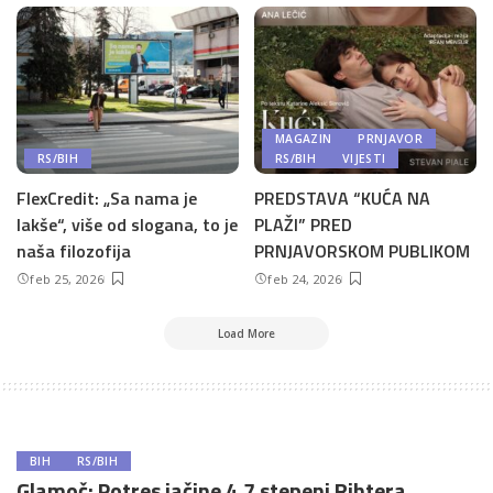
MAGAZIN
PRNJAVOR
RS/BIH
RS/BIH
VIJESTI
FlexCredit: „Sa nama je
PREDSTAVA “KUĆA NA
lakše“, više od slogana, to je
PLAŽI” PRED
naša filozofija
PRNJAVORSKOM PUBLIKOM
feb 25, 2026
feb 24, 2026
Load More
BIH
RS/BIH
Glamoč: Potres jačine 4,7 stepeni Rihtera