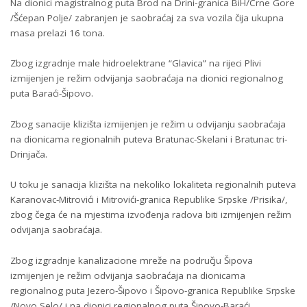
Na dionici magistralnog puta Brod na Drini-granica BiH/Crne Gore
/Šćepan Polje/ zabranjen je saobraćaj za sva vozila čija ukupna
masa prelazi 16 tona.
Zbog izgradnje male hidroelektrane “Glavica” na rijeci Plivi
izmijenjen je režim odvijanja saobraćaja na dionici regionalnog
puta Baraći-Šipovo.
Zbog sanacije klizišta izmijenjen je režim u odvijanju saobraćaja
na dionicama regionalnih puteva Bratunac-Skelani i Bratunac tri-
Drinjača.
U toku je sanacija klizišta na nekoliko lokaliteta regionalnih puteva
Karanovac-Mitrovići i Mitrovići-granica Republike Srpske /Prisika/,
zbog čega će na mjestima izvođenja radova biti izmijenjen režim
odvijanja saobraćaja.
Zbog izgradnje kanalizacione mreže na području Šipova
izmijenjen je režim odvijanja saobraćaja na dionicama
regionalnog puta Jezero-Šipovo i Šipovo-granica Republike Srpske
/Novo Selo/ i na dionici regionalnog puta Šipovo-Baraći.