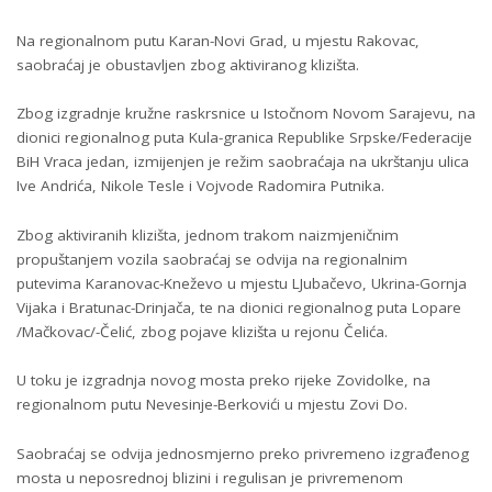
Na regionalnom putu Karan-Novi Grad, u mjestu Rakovac,
saobraćaj je obustavljen zbog aktiviranog klizišta.
Zbog izgradnje kružne raskrsnice u Istočnom Novom Sarajevu, na
dionici regionalnog puta Kula-granica Republike Srpske/Federacije
BiH Vraca jedan, izmijenjen je režim saobraćaja na ukrštanju ulica
Ive Andrića, Nikole Tesle i Vojvode Radomira Putnika.
Zbog aktiviranih klizišta, jednom trakom naizmjeničnim
propuštanjem vozila saobraćaj se odvija na regionalnim
putevima Karanovac-Kneževo u mjestu LJubačevo, Ukrina-Gornja
Vijaka i Bratunac-Drinjača, te na dionici regionalnog puta Lopare
/Mačkovac/-Čelić, zbog pojave klizišta u rejonu Čelića.
U toku je izgradnja novog mosta preko rijeke Zovidolke, na
regionalnom putu Nevesinje-Berkovići u mjestu Zovi Do.
Saobraćaj se odvija jednosmjerno preko privremeno izgrađenog
mosta u neposrednoj blizini i regulisan je privremenom