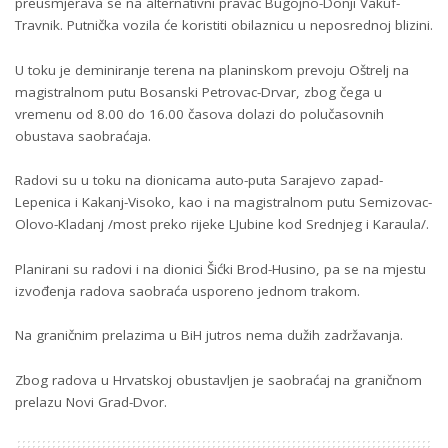
preusmjerava se na alternativni pravac Bugojno-Donji Vakuf-
Travnik. Putnička vozila će koristiti obilaznicu u neposrednoj blizini.
U toku je deminiranje terena na planinskom prevoju Oštrelj na
magistralnom putu Bosanski Petrovac-Drvar, zbog čega u
vremenu od 8.00 do 16.00 časova dolazi do polučasovnih
obustava saobraćaja.
Radovi su u toku na dionicama auto-puta Sarajevo zapad-
Lepenica i Kakanj-Visoko, kao i na magistralnom putu Semizovac-
Olovo-Kladanj /most preko rijeke LJubine kod Srednjeg i Karaula/.
Planirani su radovi i na dionici Šićki Brod-Husino, pa se na mjestu
izvođenja radova saobraća usporeno jednom trakom.
Na graničnim prelazima u BiH jutros nema dužih zadržavanja.
Zbog radova u Hrvatskoj obustavljen je saobraćaj na graničnom
prelazu Novi Grad-Dvor.