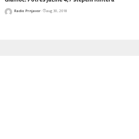
Radio Prnjavor
aug 30, 2018
Posted
by
Na području Glamoča jutros je registrovan zemljotres jačine 4,7
stepeni Rihterove skale, saopšteno je iz Republičkog