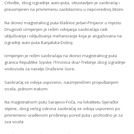
Crkvište, zbog izgradnje auto-puta, obustavljen je saobraćaj i
preusmjeren na privremenu zaobilaznicu u neposrednoj blizini.
Na dionici magistralnog puta Klašnice jedan-Prnjavor u mjestu
Drugovići izmijenjen je režim odvijanja saobraćaja radi
uključivanja i isključivanja mehanizacije koja je angažovana na
izgradnji auto-puta Banjaluka-Doboj.
Izmijenjen je režim saobraćaja na dionici magistralnog puta
granica Republike Srpske /Trnovica dva/-Trebinje zbog izgradnje
vodovoda za naselje Dražesne Gore.
Saobraćaj se odvija usporeno, naizmjeničnim propuštanjem
vozila, jednom trakom.
Na magistralnom putu Sarajevo-Foča, na lokalitetu Sijeračke
stijene, zbog većeg odrona saobraćaj se odvija usporeno po
privremeno urađenom proširenju pored puta i prohodno je za
sva vozila.