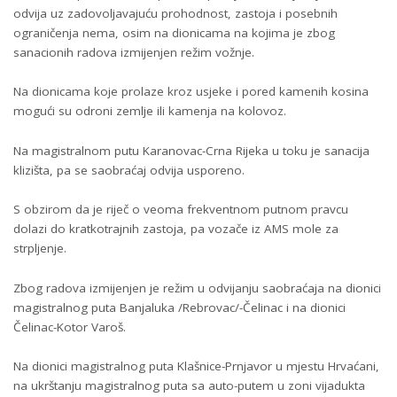
odvija uz zadovoljavajuću prohodnost, zastoja i posebnih
ograničenja nema, osim na dionicama na kojima je zbog
sanacionih radova izmijenjen režim vožnje.
Na dionicama koje prolaze kroz usjeke i pored kamenih kosina
mogući su odroni zemlje ili kamenja na kolovoz.
Na magistralnom putu Karanovac-Crna Rijeka u toku je sanacija
klizišta, pa se saobraćaj odvija usporeno.
S obzirom da je riječ o veoma frekventnom putnom pravcu
dolazi do kratkotrajnih zastoja, pa vozače iz AMS mole za
strpljenje.
Zbog radova izmijenjen je režim u odvijanju saobraćaja na dionici
magistralnog puta Banjaluka /Rebrovac/-Čelinac i na dionici
Čelinac-Kotor Varoš.
Na dionici magistralnog puta Klašnice-Prnjavor u mjestu Hrvaćani,
na ukrštanju magistralnog puta sa auto-putem u zoni vijadukta