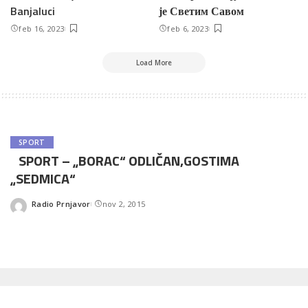
Banjaluci
је Светим Савом
feb 16, 2023
feb 6, 2023
Load More
SPORT
SPORT – „BORAC“ ODLIČAN,GOSTIMA
„SEDMICA“
Radio Prnjavor
nov 2, 2015
Posted
by