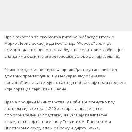
Први секретар за економска питања Амбасаде Италије
Марко Леоне рекао је да компанија “Фереро” жели да
помогне да што више засада буде на територији Србије, јер
зна да има одличне агроеколошке услове да гаји љешник.
“Њихов модел инвестирања предвиђа откуп лешника од
домаћих произвођача, а у међувремену обучавају
произвођаче и савјетују их како да побољшају производњу и
које сорте да гаје”, каже Леоне.
Према процјени Министарства, у Србији је тренутно под
засадом лијеске око 1.200 хектара, а циљ је да се
пољопривредници подстакну да узгајају квалитетне
италијанске сорте, посебно у Топличком, Пчињском и
Пиротском округу, али и у Срему и дијелу Бачке.