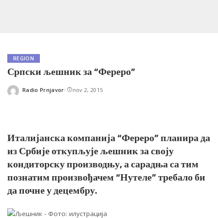
REGION
Српски љешник за “Фереро”
Radio Prnjavor
nov 2, 2015
Posted
by
Италијанска компанија “Фереро” планира да
из Србије откупљује љешник за своју
кондиторску производњу, а сарадња са тим
познатим произвођачем “Нутеле” требало би
да почне у децембру.