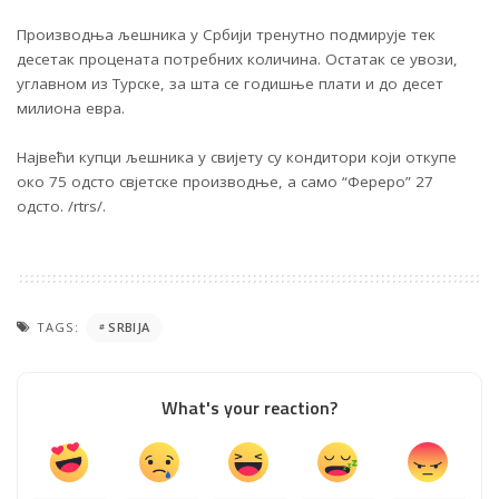
Производња љешника у Србији тренутно подмирује тек
десетак процената потребних количина. Остатак се увози,
углавном из Турске, за шта се годишње плати и до десет
милиона евра.
Највећи купци љешника у свијету су кондитори који откупе
око 75 одсто свјетске производње, а само “Фереро” 27
одсто. /rtrs/.
TAGS:
SRBIJA
What's your reaction?