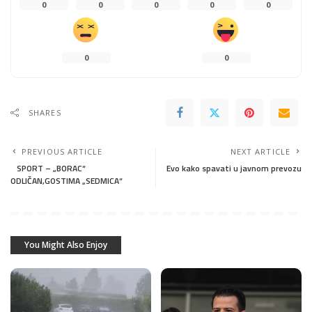
0
0
0
0
0
0
0
SHARES
PREVIOUS ARTICLE
NEXT ARTICLE
SPORT – „BORAC“
Evo kako spavati u javnom prevozu
ODLIČAN,GOSTIMA „SEDMICA“
You Might Also Enjoy