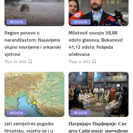
REGION
REGION
Region ponovo u
Milatović osvojio 58,88
narandžastom: Najavljeno
odsto glasova, Đukanović
olujno nevrijeme i orkanski
41,12 odsto; Pobjeda
vjetrovi
očekivana
jul 22, 2023
apr 4, 2023
REGION
REGION
Jači zemljotres pogodio
Патријарх Порфирије: Све
Hrvatsku, osjetio se i u
што Срби имају запечаћено