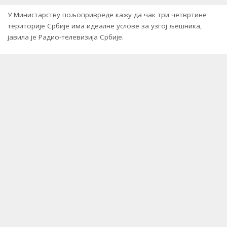
У Министарству пољопривреде кажу да чак три четвртине
територије Србије има идеалне услове за узгој љешника,
јавила је Радио-телевизија Србије.