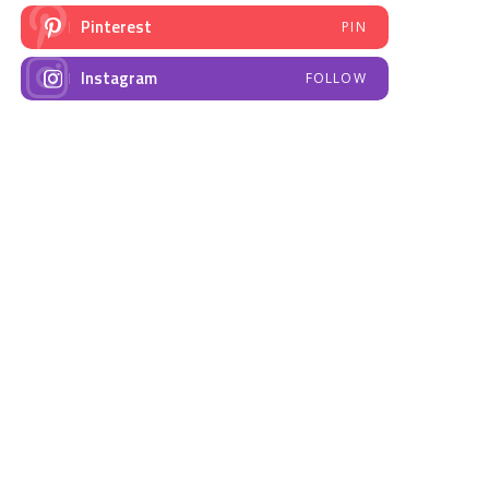
Pinterest
PIN
Instagram
FOLLOW
NAJNOVIJE VIJESTI
Emisija “Amplituda
Elektrodistribucija
zdravlja” – Govorimo o
Prnjavor- obavještenje
dojenju