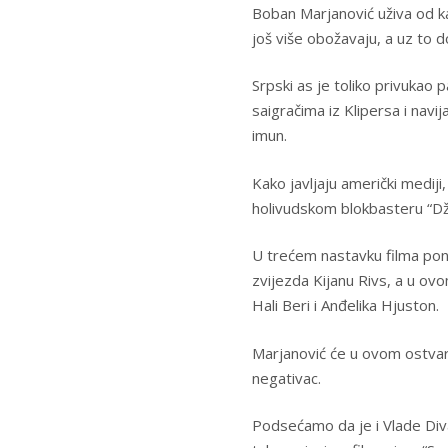
Boban Marjanović uživa od kad
još više obožavaju, a uz to do
Srpski as je toliko privukao 
saigračima iz Klipersa i navij
imun.
Kako javljaju američki mediji
holivudskom blokbasteru “Džo
U trećem nastavku filma pon
zvijezda Kijanu Rivs, a u ovo
Hali Beri i Anđelika Hjuston.
Marjanović će u ovom ostvaren
negativac.
Podsećamo da je i Vlade Di