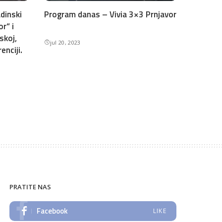
dinski
Program danas – Vivia 3×3 Prnjavor
or“ i
skoj,
jul 20, 2023
enciji.
PRATITE NAS
Facebook
LIKE