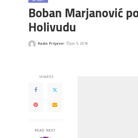
Boban Marjanović po
Holivudu
Radio Prnjavor
jun 5, 2018
Posted
by
SHARES
READ NEXT