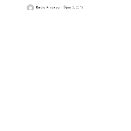
Radio Prnjavor
jun 5, 2018
Posted
by
SHARES
READ NEXT
U Narodnom pozorištu Republ