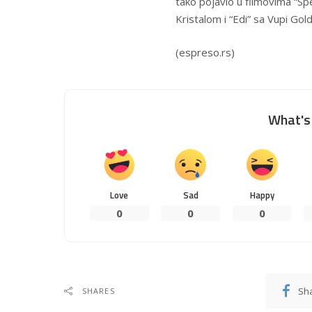
tako pojavio u filmovima “S
Kristalom i “Edi” sa Vupi Gol
(espreso.rs)
What's 
Love
Sad
Happy
0
0
0
Sh
SHARES