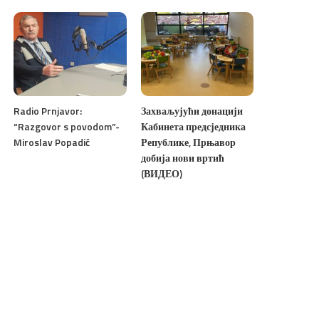
Radio Prnjavor:
Захваљујући донацији
“Razgovor s povodom”-
Кабинета предсједника
Miroslav Popadić
Републике, Прњавор
добија нови вртић
(ВИДЕО)