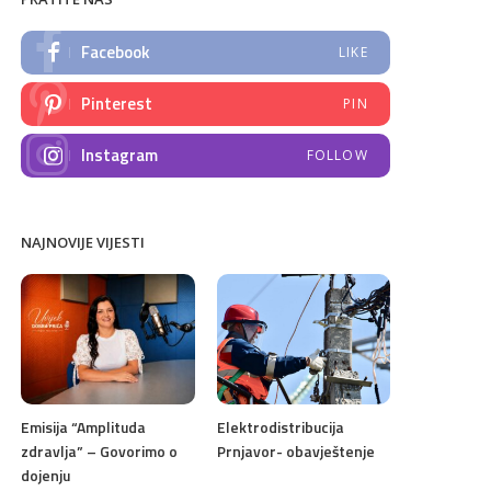
Facebook
LIKE
Pinterest
PIN
Instagram
FOLLOW
NAJNOVIJE VIJESTI
Emisija “Amplituda
Elektrodistribucija
zdravlja” – Govorimo o
Prnjavor- obavještenje
dojenju