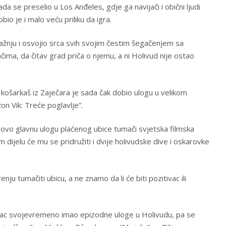
a se preselio u Los Anđeles, gdje ga navijači i obični ljudi
bio je i malo veću priliku da igra.
pažnju i osvojio srca svih svojim čestim šegačenjem sa
ačima, da čitav grad priča o njemu, a ni Holivud nije ostao
, košarkaš iz Zaječara je sada čak dobio ulogu u velikom
n Vik: Treće poglavlje”.
ovo glavnu ulogu plaćenog ubice tumači svjetska filmska
m dijelu će mu se pridružiti i dvije holivudske dive i oskarovke
ju tumačiti ubicu, a ne znamo da li će biti pozitivac ili
vac svojevremeno imao epizodne uloge u Holivudu, pa se