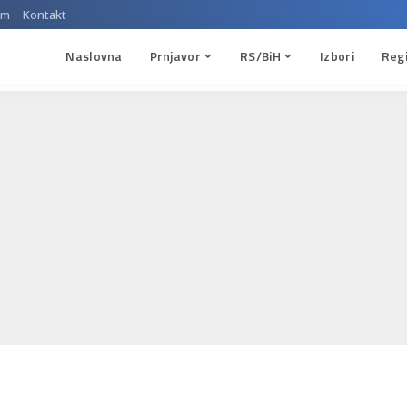
um
Kontakt
Naslovna
Prnjavor
RS/BiH
Izbori
Reg