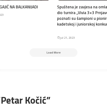
GAJIĆ NA BALKANIJADI
Spuštena je zavjesa na omla
dio turnira „Vivia 3×3 Prnjav
2023
poznati su šampioni u pionir
kadetskoj i juniorskoj konkur
jul 21, 2023
Load More
“Petar Kočić”