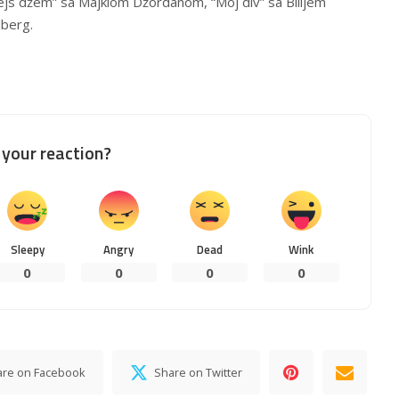
pejs džem” sa Majklom Džordanom, “Moj div” sa Bilijem
dberg.
your reaction?
Sleepy
Angry
Dead
Wink
0
0
0
0
are on Facebook
Share on Twitter