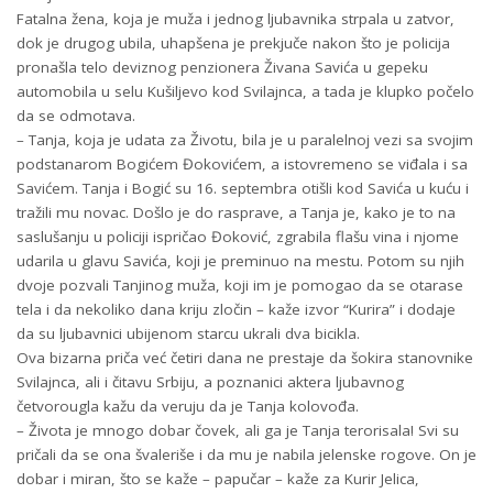
Fatalna žena, koja je muža i jednog ljubavnika strpala u zatvor,
dok je drugog ubila, uhapšena je prekjuče nakon što je policija
pronašla telo deviznog penzionera Živana Savića u gepeku
automobila u selu Kušiljevo kod Svilajnca, a tada je klupko počelo
da se odmotava.
– Tanja, koja je udata za Životu, bila je u paralelnoj vezi sa svojim
podstanarom Bogićem Đokovićem, a istovremeno se viđala i sa
Savićem. Tanja i Bogić su 16. septembra otišli kod Savića u kuću i
tražili mu novac. Došlo je do rasprave, a Tanja je, kako je to na
saslušanju u policiji ispričao Đoković, zgrabila flašu vina i njome
udarila u glavu Savića, koji je preminuo na mestu. Potom su njih
dvoje pozvali Tanjinog muža, koji im je pomogao da se otarase
tela i da nekoliko dana kriju zločin – kaže izvor “Kurira” i dodaje
da su ljubavnici ubijenom starcu ukrali dva bicikla.
Ova bizarna priča već četiri dana ne prestaje da šokira stanovnike
Svilajnca, ali i čitavu Srbiju, a poznanici aktera ljubavnog
četvorougla kažu da veruju da je Tanja kolovođa.
– Života je mnogo dobar čovek, ali ga je Tanja terorisala! Svi su
pričali da se ona švaleriše i da mu je nabila jelenske rogove. On je
dobar i miran, što se kaže – papučar – kaže za Kurir Jelica,