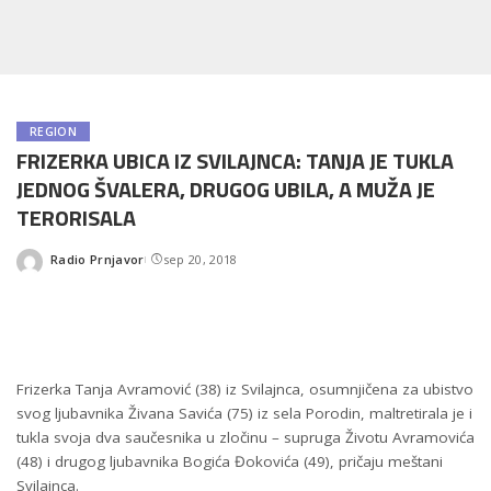
REGION
FRIZERKA UBICA IZ SVILAJNCA: TANJA JE TUKLA
JEDNOG ŠVALERA, DRUGOG UBILA, A MUŽA JE
TERORISALA
Radio Prnjavor
sep 20, 2018
Posted
by
Frizerka Tanja Avramović (38) iz Svilajnca, osumnjičena za ubistvo
svog ljubavnika Živana Savića (75) iz sela Porodin, maltretirala je i
tukla svoja dva saučesnika u zločinu – supruga Životu Avramovića
(48) i drugog ljubavnika Bogića Đokovića (49), pričaju meštani
Svilajnca.