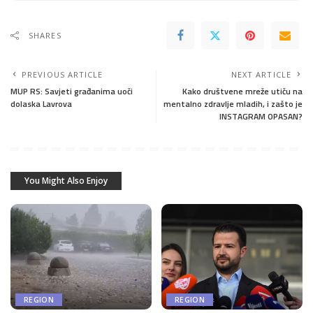
SHARES
PREVIOUS ARTICLE
NEXT ARTICLE
MUP RS: Savjeti građanima uoči
Kako društvene mreže utiču na
dolaska Lavrova
mentalno zdravlje mladih, i zašto je
INSTAGRAM OPASAN?
You Might Also Enjoy
REGION
REGION