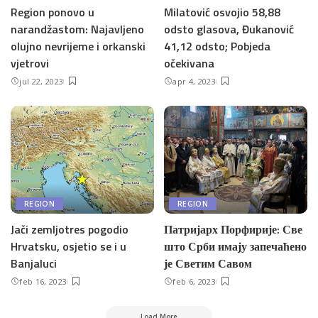
Region ponovo u
Milatović osvojio 58,88
narandžastom: Najavljeno
odsto glasova, Đukanović
olujno nevrijeme i orkanski
41,12 odsto; Pobjeda
vjetrovi
očekivana
jul 22, 2023
apr 4, 2023
REGION
REGION
Jači zemljotres pogodio
Патријарх Порфирије: Све
Hrvatsku, osjetio se i u
што Срби имају запечаћено
Banjaluci
је Светим Савом
feb 16, 2023
feb 6, 2023
Load More