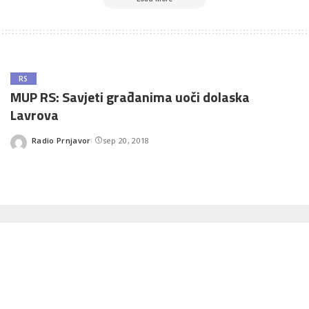
RS
MUP RS: Savjeti građanima uoči dolaska
Lavrova
Radio Prnjavor
sep 20, 2018
Posted
by