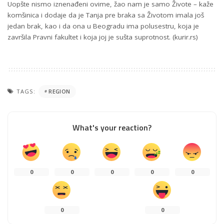
Uopšte nismo iznenađeni ovime, žao nam je samo Živote – kaže
komšinica i dodaje da je Tanja pre braka sa Životom imala još
jedan brak, kao i da ona u Beogradu ima polusestru, koja je
završila Pravni fakultet i koja joj je sušta suprotnost. (kurir.rs)
TAGS:
REGION
What's your reaction?
0
0
0
0
0
0
0