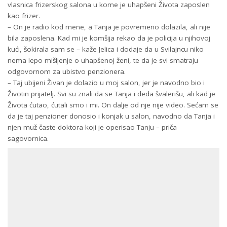
vlasnica frizerskog salona u kome je uhapšeni Života zaposlen
kao frizer.
– On je radio kod mene, a Tanja je povremeno dolazila, ali nije
bila zaposlena. Kad mi je komšija rekao da je policija u njihovoj
kući, šokirala sam se – kaže Jelica i dodaje da u Svilajncu niko
nema lepo mišljenje o uhapšenoj ženi, te da je svi smatraju
odgovornom za ubistvo penzionera.
– Taj ubijeni Živan je dolazio u moj salon, jer je navodno bio i
Životin prijatelj. Svi su znali da se Tanja i deda švalerišu, ali kad je
Života ćutao, ćutali smo i mi. On dalje od nje nije video. Sećam se
da je taj penzioner donosio i konjak u salon, navodno da Tanja i
njen muž časte doktora koji je operisao Tanju – priča
sagovornica.