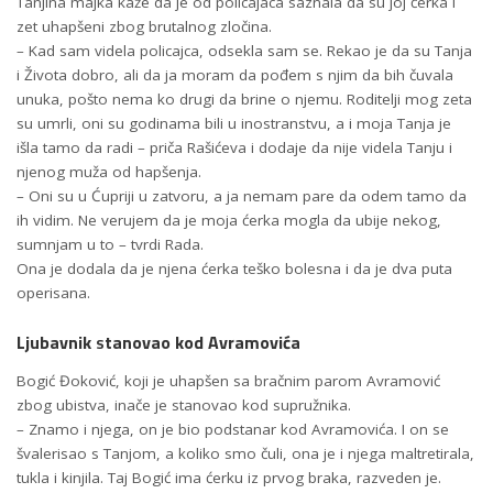
Tanjina majka kaže da je od policajaca saznala da su joj ćerka i
zet uhapšeni zbog brutalnog zločina.
– Kad sam videla policajca, odsekla sam se. Rekao je da su Tanja
i Života dobro, ali da ja moram da pođem s njim da bih čuvala
unuka, pošto nema ko drugi da brine o njemu. Roditelji mog zeta
su umrli, oni su godinama bili u inostranstvu, a i moja Tanja je
išla tamo da radi – priča Rašićeva i dodaje da nije videla Tanju i
njenog muža od hapšenja.
– Oni su u Ćupriji u zatvoru, a ja nemam pare da odem tamo da
ih vidim. Ne verujem da je moja ćerka mogla da ubije nekog,
sumnjam u to – tvrdi Rada.
Ona je dodala da je njena ćerka teško bolesna i da je dva puta
operisana.
Ljubavnik
s
tanovao kod Avramovića
Bogić Đoković, koji je uhapšen sa bračnim parom Avramović
zbog ubistva, inače je stanovao kod supružnika.
– Znamo i njega, on je bio podstanar kod Avramovića. I on se
švalerisao s Tanjom, a koliko smo čuli, ona je i njega maltretirala,
tukla i kinjila. Taj Bogić ima ćerku iz prvog braka, razveden je.