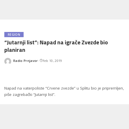
REGION
“Jutarnji list”: Napad na igrače Zvezde bio
planiran
Radio Prnjavor
feb 10, 2019
Posted
by
Napad na vaterpoliste “Crvene zvezde” u Splitu bio je pripremljen,
piše zagrebački “Jutarnji list”.