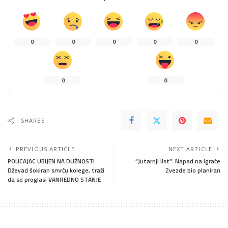
0
0
0
0
0
0
0
SHARES
PREVIOUS ARTICLE
NEXT ARTICLE
POLICAJAC UBIJEN NA DUŽNOSTI
“Jutarnji list”: Napad na igrače
Dževad šokiran smrću kolege, traži
Zvezde bio planiran
da se proglasi VANREDNO STANJE