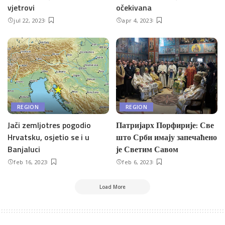
vjetrovi
očekivana
jul 22, 2023
apr 4, 2023
REGION
REGION
Jači zemljotres pogodio
Патријарх Порфирије: Све
Hrvatsku, osjetio se i u
што Срби имају запечаћено
Banjaluci
је Светим Савом
feb 16, 2023
feb 6, 2023
Load More