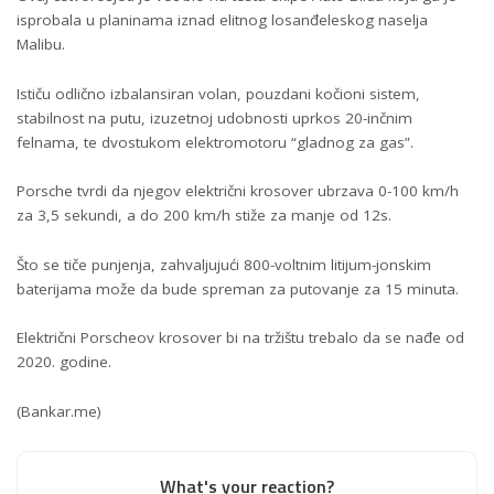
isprobala u planinama iznad elitnog losanđeleskog naselja
Malibu.
Ističu odlično izbalansiran volan, pouzdani kočioni sistem,
stabilnost na putu, izuzetnoj udobnosti uprkos 20-inčnim
felnama, te dvostukom elektromotoru “gladnog za gas”.
Porsche tvrdi da njegov električni krosover ubrzava 0-100 km/h
za 3,5 sekundi, a do 200 km/h stiže za manje od 12s.
Što se tiče punjenja, zahvaljujući 800-voltnim litijum-jonskim
baterijama može da bude spreman za putovanje za 15 minuta.
Električni Porscheov krosover bi na tržištu trebalo da se nađe od
2020. godine.
(Bankar.me)
What's your reaction?