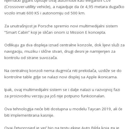
Njemački gigant opisuje ovaj automobil kao elegantni CUV
(Crossover-utillity vehicle), a najavljuje da će 4,95 metara dugačko
vozilo imati 600 KS i autonomiju od 500 km.
Za unutrašnjost je Porsche spremio novi multimedijalni sistem
“Smart Cabin” koji je sličan onom iz Mission E koncepta.
Odlikuju ga dva displeja iznad centralne konzole, dok lijevi služi za
navigaciju, muziku i slične stvari, drugi desni je namijenjen za
kontrolu od strane suvozača.
Na centralnoj konzoli nema dugmića niti prekidača, uzdiže se do
kontrolne table gdje se nalazi novi displej sa Apple ikonicama.
Ipak, ovaj multimedijalni sistem se i dalje nalazi u razvojnoj fazi
za proizvodnu verziju pa još nije potpuno funkcionalan.
Ova tehnologija neće biti dostupna u modelu Taycan 2019, ali će
biti implementirana kasnije.
Ovaj četvorosjed je već bio na testu ekipe Auto Bilda koja ga je