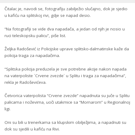
Čitalac je, navodi se, fotografiju zabilježio slučajno, dok je sjedio
u kafiću na splitskoj rivi, gdje se napad desio.
“Na fotografiji se vide dva napadača, a jedan od njih je nosio u
ruci teleskopsku palicu”, piše list.
Željka Radošević iz Policijske uprave splitsko-dalmatinske kaže da
policija traga za napadačima.
“Splitska policija preduzela je sve potrebne akcije nakon napada
na vaterpoliste `Crvene zvezde` u Splitu i traga za napadačima”,
rekla je Radoševićeva.
Četvorica vaterpolista “Crvene zvezde” napadnuta su juče u Splitu
palicama i noževima, uoči utakmice sa “Mornarom” u Regionalnoj
ligi.
Oni su bili u trenerkama sa klupskim obilježjima, a napadnuti su
dok su sjedili u kafiću na Rivi.