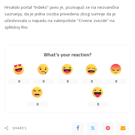
Hrvatski portal “Indeks” javio je, pozivajući se na nezvanična
saznanja, da je jedna osoba privedena zbog sumnje da je
učestvovala u napadu na vaterpoliste “Crvene zvezde” na
splitskoj Rivi.
What's your reaction?
0
0
0
0
0
0
0
SHARES