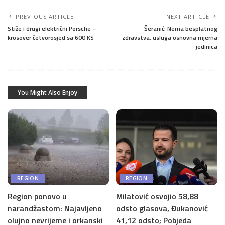
PREVIOUS ARTICLE
NEXT ARTICLE
Stiže i drugi električni Porsche –
Šeranić: Nema besplatnog
krosover četvorosjed sa 600 KS
zdravstva, usluga osnovna mjerna
jedinica
You Might Also Enjoy
REGION
REGION
Region ponovo u
Milatović osvojio 58,88
narandžastom: Najavljeno
odsto glasova, Đukanović
olujno nevrijeme i orkanski
41,12 odsto; Pobjeda