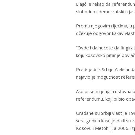
Ljajić je rekao da referendum
slobodno i demokratski izjasne
Prema njegovim riječima, u p
očekuje odgovor kakav vlast 
“Ovde i da hoćete da fingirat
koju kosovsko pitanje povlači
Predsjednik Srbije Aleksanda
najavio je mogućnost referen
Ako bi se mijenjala ustavna 
referendumu, koji bi bio oba
Građane su Srbiji vlast je 
šest godina kasnije da li su
Kosovu i Metohiji, a 2006. i