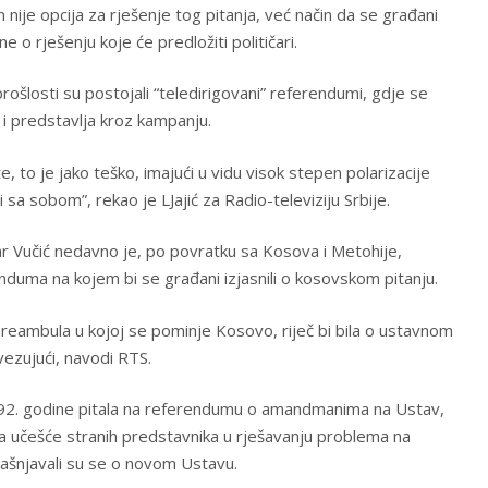
 nije opcija za rješenje tog pitanja, već način da se građani
 o rješenju koje će predložiti političari.
rošlosti su postojali “teledirigovani” referendumi, gdje se
i predstavlja kroz kampanju.
e, to je jako teško, imajući u vidu visok stepen polarizacije
 sa sobom”, rekao je LJajić za Radio-televiziju Srbije.
r Vučić nedavno je, po povratku sa Kosova i Metohije,
duma na kojem bi se građani izjasnili o kosovskom pitanju.
preambula u kojoj se pominje Kosovo, riječ bi bila o ustavnom
vezujući, navodi RTS.
1992. godine pitala na referendumu o amandmanima na Ustav,
 za učešće stranih predstavnika u rješavanju problema na
zjašnjavali su se o novom Ustavu.