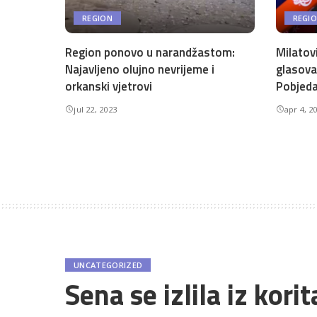
REGION
REGI
Region ponovo u narandžastom:
Milatov
Najavljeno olujno nevrijeme i
glasova
orkanski vjetrovi
Pobjeda
jul 22, 2023
apr 4, 2
UNCATEGORIZED
Sena se izlila iz kori