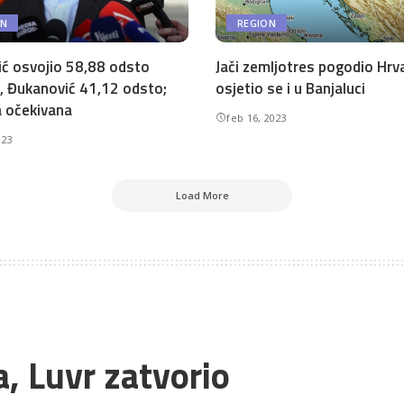
ON
REGION
ić osvojio 58,88 odsto
Jači zemljotres pogodio Hrv
, Đukanović 41,12 odsto;
osjetio se i u Banjaluci
 očekivana
feb 16, 2023
023
Load More
ta, Luvr zatvorio