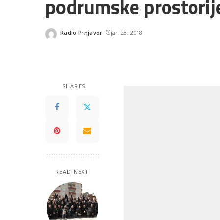
podrumske prostorij
Radio Prnjavor
jan 28, 2018
Posted
by
SHARES
READ NEXT