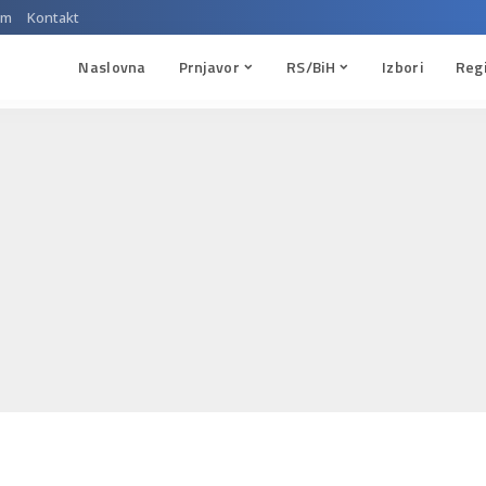
um
Kontakt
Naslovna
Prnjavor
RS/BiH
Izbori
Reg