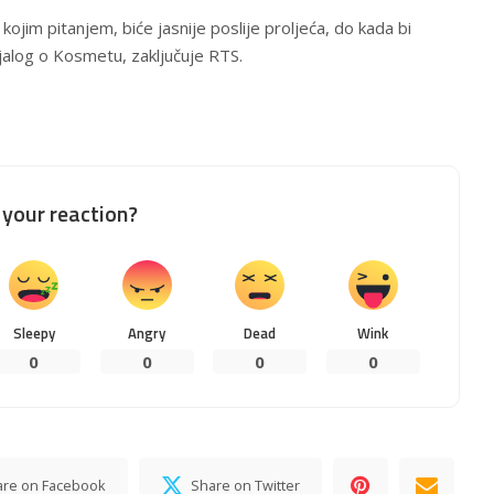
 kojim pitanjem, biće jasnije poslije proljeća, do kada bi
ijalog o Kosmetu, zaključuje RTS.
your reaction?
Sleepy
Angry
Dead
Wink
0
0
0
0
are on Facebook
Share on Twitter