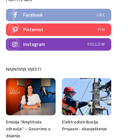
Facebook
LIKE
Pinterest
PIN
Instagram
FOLLOW
NAJNOVIJE VIJESTI
Emisija “Amplituda
Elektrodistribucija
zdravlja” – Govorimo o
Prnjavor- obavještenje
dojenju