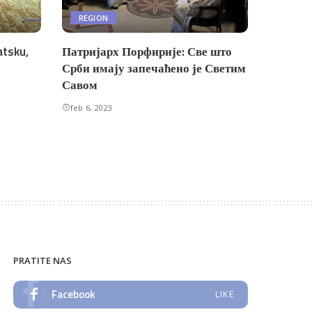
REGION
atsku,
Патријарх Порфирије: Све што
Срби имају запечаћено је Светим
Савом
feb 6, 2023
PRATITE NAS
Facebook
LIKE