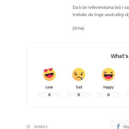
Da li će referenduma biti i sa
trebalo da traje unutrašnji d
(Srna)
What's 
Love
Sad
Happy
0
0
0
Sh
SHARES