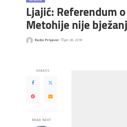
Ljajić: Referendum o
Metohije nije bježan
Radio Prnjavor
jan 28, 2018
Posted
by
SHARES
READ NEXT