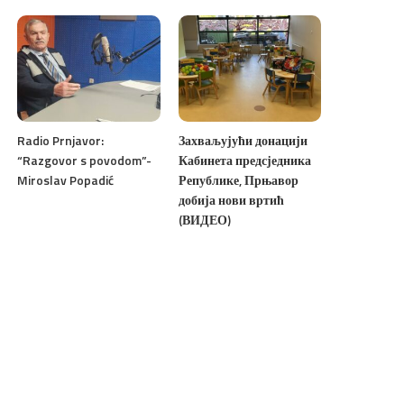
Radio Prnjavor:
Захваљујући донацији
“Razgovor s povodom”-
Кабинета предсједника
Miroslav Popadić
Републике, Прњавор
добија нови вртић
(ВИДЕО)