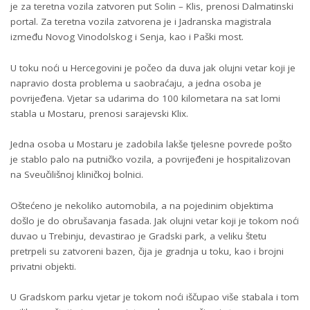
je za teretna vozila zatvoren put Solin – Klis, prenosi Dalmatinski
portal. Za teretna vozila zatvorena je i Jadranska magistrala
između Novog Vinodolskog i Senja, kao i Paški most.
U toku noći u Hercegovini je počeo da duva jak olujni vetar koji je
napravio dosta problema u saobraćaju, a jedna osoba je
povrijeđena. Vjetar sa udarima do 100 kilometara na sat lomi
stabla u Mostaru, prenosi sarajevski Klix.
Jedna osoba u Mostaru je zadobila lakše tjelesne povrede pošto
je stablo palo na putničko vozila, a povrijeđeni je hospitalizovan
na Sveučilišnoj kliničkoj bolnici.
Oštećeno je nekoliko automobila, a na pojedinim objektima
došlo je do obrušavanja fasada. Jak olujni vetar koji je tokom noći
duvao u Trebinju, devastirao je Gradski park, a veliku štetu
pretrpeli su zatvoreni bazen, čija je gradnja u toku, kao i brojni
privatni objekti.
U Gradskom parku vjetar je tokom noći iščupao više stabala i tom