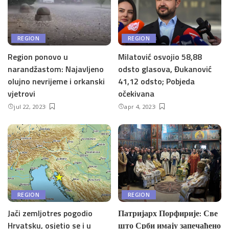
REGION
REGION
Region ponovo u
Milatović osvojio 58,88
narandžastom: Najavljeno
odsto glasova, Đukanović
olujno nevrijeme i orkanski
41,12 odsto; Pobjeda
vjetrovi
očekivana
jul 22, 2023
apr 4, 2023
REGION
REGION
Jači zemljotres pogodio
Патријарх Порфирије: Све
Hrvatsku, osjetio se i u
што Срби имају запечаћено