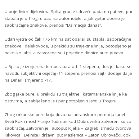
U pojedinim dijelovima Splita granje i drveće pada na puteve, par
stabala je u Trogiru pao na automobile, a jak vjetar oborio je
saobraćajne znakove, prenosi “Dalmacija danas”.
Udari vjetra od čak 176 km na sat obarali su stabla, saobraćajne
znakove i dalekovode, u prekidu su trajektne linije, potopljeno je
nekoliko jahti, a zatvorene su i pojedine dionice auto-puteva.
U Splitu je izmjerena temperatura od -1 stepena, dok je, kako se
navodi, subjektivni osjećaj -11 stepeni, prenosi sajt i dodaje da je
na Dinari izmjereno -17.
Zbog jake bure, u prekidu su trajektne i katamaranske linije ka
ostrvima, a zabilježeno je i par potopljenih jahti u Trogiru.
Zbog orkanske bure koja duva na jadranskom primorju tunel
Sveti Rok i most Franjo Tuđman kod Dubrovnika zatvoreni su za
saobraćaj. Zatvoren je i autoput Rijeka – Zagreb između čvorova
Kikovica i Delnice i državni put Maslenica – Zaton Obrovački, dok