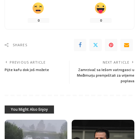
0
0
SHARES
PREVIOUS ARTICLE
NEXT ARTICLE
Pijte kafu dok još možete
Zamrzivač sa lešom vatrogasci u
Međimurju premještali za vrijeme
poplava
You Might Also Enjoy