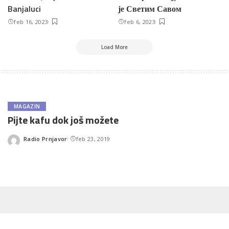
Banjaluci
је Светим Савом
feb 16, 2023
feb 6, 2023
Load More
MAGAZIN
Pijte kafu dok još možete
Radio Prnjavor
feb 23, 2019
Posted
by