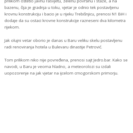
prilikom oštetio javnu rasvjetu, zelenu površinu i staze, a na
bazenu, čija je gradnja u toku, vjetar je odnio tek postavljenu
krovnu konstrukciju i bacio je u rijeku Trebišnjicu, prenosi N1 BiH i
dodaje da su ostaci krovne konstrukcije razneseni dva kilometra
rijekom.
Jak olujni vetar oborio je danas u Baru veliku skelu postavljenu
radi renoviranja hotela u Bulevaru dinastije Petrović.
Tom prilikom niko nije povređena, prenosi sajt Jedro.bar. Kako se
navodi, u Baru je veoma hladno, a meteorolozi su izdali
uopozorenje na jak vjetar na ijcelom crnogorskom primorju.