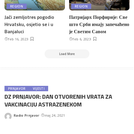
REGION
REGION
Jači zemljotres pogodio
Патријарх Порфирије: Све
Hrvatsku, osjetio se i u
што Срби имају запечаћено
Banjaluci
је Светим Савом
feb 16, 2023
feb 6, 2023
Load More
PRNJAVOR
VIJESTI
DZ PRNJAVOR: DAN OTVORENIH VRATA ZA
VAKCINACIJU ASTRAZENEKOM
Radio Prnjavor
maj 24, 2021
Posted
by