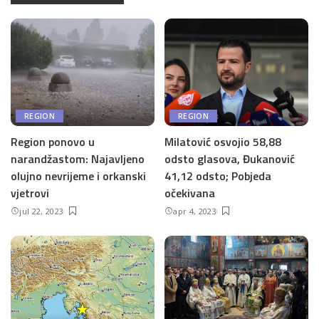
REGION
REGION
Region ponovo u
Milatović osvojio 58,88
narandžastom: Najavljeno
odsto glasova, Đukanović
olujno nevrijeme i orkanski
41,12 odsto; Pobjeda
vjetrovi
očekivana
jul 22, 2023
apr 4, 2023