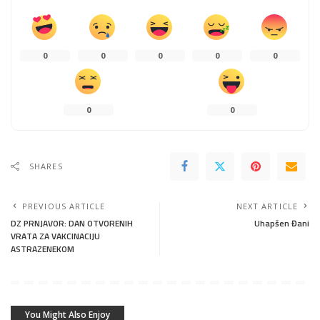
0
0
0
0
0
0
0
SHARES
PREVIOUS ARTICLE
NEXT ARTICLE
DZ PRNJAVOR: DAN OTVORENIH
Uhapšen Đani
VRATA ZA VAKCINACIJU
ASTRAZENEKOM
You Might Also Enjoy