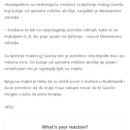
obezbijeđena su nedostajuća sredstva za liječenje malog Gavrila
koji boluje od spinalne mišićne atrofije, saopštilo je Ministarstvo
zdravlja.
– Sredstva će biti na raspolaganju porodici odmah, kako bi se
maloljetni G. Đ. što prije uputio na liječenje – navodi Ministarstvo
zdravlja.
Za liječenje malenog Gavrila bilo je potrebno obezbijediti dva i po
miliona evra. On boluje od spinalne mišićne atrofije tip jedan i
neophodan mu je najskuplji lijek na svijetu.
Njegova majka je rekla da su dobili poziv iz bolnice u Budimpešti i
da je potrebno da do kraja maja sakupe novac da bi Gavrilo
mogao u junu da primi terapiju.
/RTS/
What's your reaction?