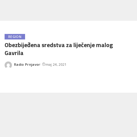
REGION
Obezbijeđena sredstva za liječenje malog
Gavrila
Radio Prnjavor
maj 24, 2021
Posted
by