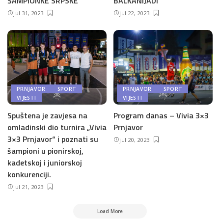
ŠAMPIONKE SRPSKE
BALKANIJADI
jul 31, 2023
jul 22, 2023
PRNJAVOR
SPORT
PRNJAVOR
SPORT
VIJESTI
VIJESTI
Spuštena je zavjesa na
Program danas – Vivia 3×3
omladinski dio turnira „Vivia
Prnjavor
3×3 Prnjavor“ i poznati su
jul 20, 2023
šampioni u pionirskoj,
kadetskoj i juniorskoj
konkurenciji.
jul 21, 2023
Load More