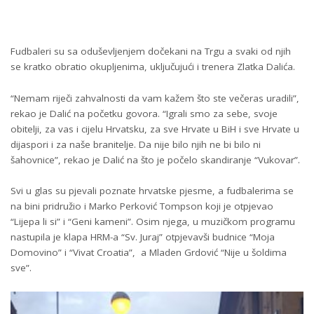
Fudbaleri su sa oduševljenjem dočekani na Trgu a svaki od njih
se kratko obratio okupljenima, uključujući i trenera Zlatka Dalića.
“Nemam riječi zahvalnosti da vam kažem što ste večeras uradili”,
rekao je Dalić na početku govora. “Igrali smo za sebe, svoje
obitelji, za vas i cijelu Hrvatsku, za sve Hrvate u BiH i sve Hrvate u
dijaspori i za naše branitelje. Da nije bilo njih ne bi bilo ni
šahovnice”, rekao je Dalić na što je počelo skandiranje “Vukovar”.
Svi u glas su pjevali poznate hrvatske pjesme, a fudbalerima se
na bini pridružio i Marko Perković Tompson koji je otpjevao
“Lijepa li si” i “Geni kameni”. Osim njega, u muzičkom programu
nastupila je klapa HRM-a “Sv. Juraj” otpjevavši budnice “Moja
Domovino” i “Vivat Croatia”, a Mladen Grdović “Nije u šoldima
sve”.