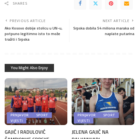
SHARES
PREVIOUS ARTICLE
NEXT ARTICLE
Ako Kosovo dobije stolicu u UN-u,
Srpska dobila 54 miliona maraka od
potpuno legitimno isto to može
naplate putarina
tražiti i Srpska
You Might Also Enjoy
PRNJAVOR
SPORT
PRNJAVOR
SPORT
VIJESTI
VIJESTI
GAJIĆ I RADULOVIĆ
JELENA GAJIĆ NA