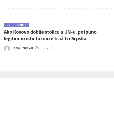
RS
RS/BIH
Ako Kosovo dobije stolicu u UN-u, potpuno
legitimno isto to može tražiti i Srpska
Radio Prnjavor
jul 16, 2018
Posted
by