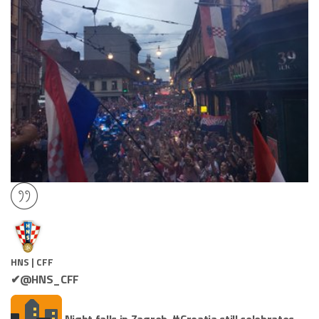
HNS | CFF
✔
@HNS_CFF
Night falls in Zagreb.
#
Croatia
still celebrates.