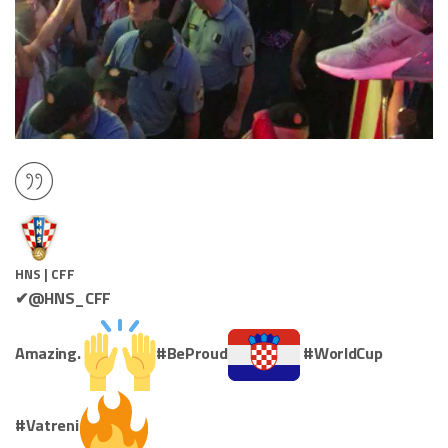
HNS | CFF
✔
@HNS_CFF
Amazing.
#
BeProud
#
WorldCup
#
Vatreni