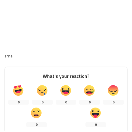
srna
What's your reaction?
0
0
0
0
0
0
0