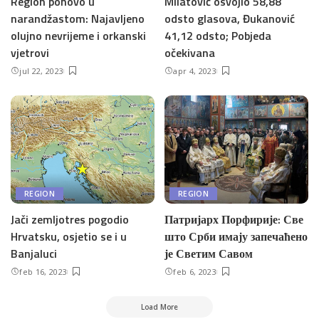
Region ponovo u
Milatović osvojio 58,88
narandžastom: Najavljeno
odsto glasova, Đukanović
olujno nevrijeme i orkanski
41,12 odsto; Pobjeda
vjetrovi
očekivana
jul 22, 2023
apr 4, 2023
REGION
REGION
Jači zemljotres pogodio
Патријарх Порфирије: Све
Hrvatsku, osjetio se i u
што Срби имају запечаћено
Banjaluci
је Светим Савом
feb 16, 2023
feb 6, 2023
Load More