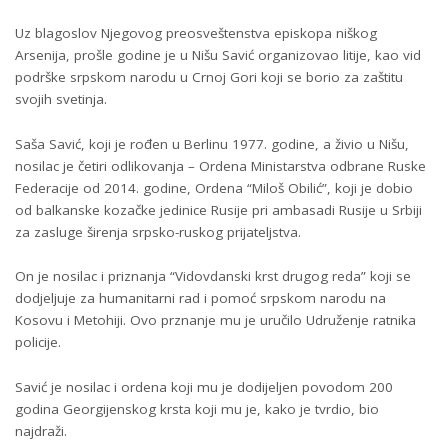
Uz blagoslov Njegovog preosveštenstva episkopa niškog
Arsenija, prošle godine je u Nišu Savić organizovao litije, kao vid
podrške srpskom narodu u Crnoj Gori koji se borio za zaštitu
svojih svetinja.
Saša Savić, koji je rođen u Berlinu 1977. godine, a živio u Nišu,
nosilac je četiri odlikovanja – Ordena Ministarstva odbrane Ruske
Federacije od 2014. godine, Ordena “Miloš Obilić”, koji je dobio
od balkanske kozačke jedinice Rusije pri ambasadi Rusije u Srbiji
za zasluge širenja srpsko-ruskog prijateljstva.
On je nosilac i priznanja “Vidovdanski krst drugog reda” koji se
dodjeljuje za humanitarni rad i pomoć srpskom narodu na
Kosovu i Metohiji. Ovo prznanje mu je uručilo Udruženje ratnika
policije.
Savić je nosilac i ordena koji mu je dodijeljen povodom 200
godina Georgijenskog krsta koji mu je, kako je tvrdio, bio
najdraži.