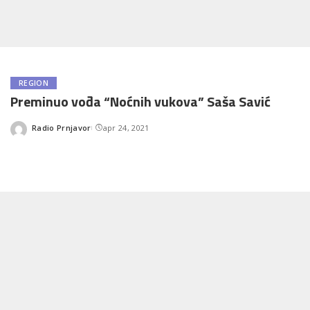
REGION
Preminuo vođa “Noćnih vukova” Saša Savić
Radio Prnjavor
apr 24, 2021
Posted
by