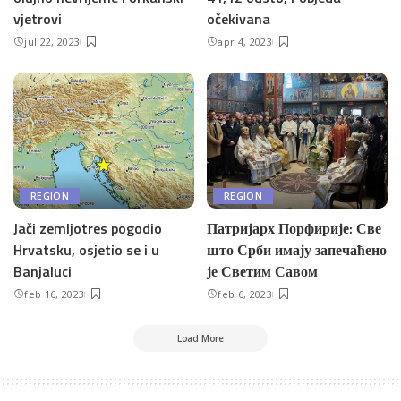
vjetrovi
očekivana
jul 22, 2023
apr 4, 2023
REGION
REGION
Jači zemljotres pogodio
Патријарх Порфирије: Све
Hrvatsku, osjetio se i u
што Срби имају запечаћено
Banjaluci
је Светим Савом
feb 16, 2023
feb 6, 2023
Load More