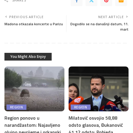
SHARES
PREVIOUS ARTICLE
NEXT ARTICLE
Madona otkazala koncerte u Parizu
Dogodilo se na današnji datum, 11.
mart
You Might Also Enjoy
REGION
REGION
Region ponovo u
Milatović osvojio 58,88
narandžastom: Najavljeno
odsto glasova, Đukanović
olujno nevrijeme i orkanski
41,12 odsto; Pobjeda