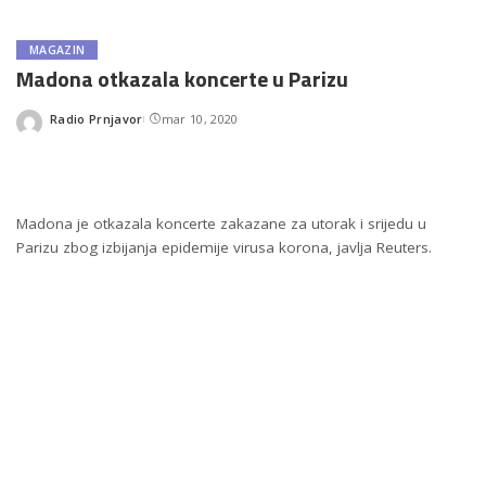
MAGAZIN
Madona otkazala koncerte u Parizu
Radio Prnjavor
mar 10, 2020
Posted
by
Madona je otkazala koncerte zakazane za utorak i srijedu u
Parizu zbog izbijanja epidemije virusa korona, javlja Reuters.