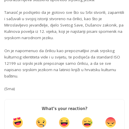
Tanasić je podsjetio da je gotovo sve što su Srbi stvorili, zapamtili
i sačuvali u svojoj istoriji stvoreno na ćirilici, kao što je
Miroslavljevo jevanđelje, djelo Svetog Save, Dušanov zakonik, pa
Kulinova povelja iz 12. vijeka, koji je najstariji pisani spomenik na
srpskom narodnom jeziku.
On je napomenuo da ćirilicu kao prepoznatljivi znak srpskog
kulturnog identiteta vide i u svijetu, te podsjeća da standard ISO
12199 uz srpski jezik prepoznaje samo ćirilicu, a da se sve
napisano srpskim jezikom na latinici knjiži u hrvatsku kulturnu
baštinu.
(Srna)
What's your reaction?