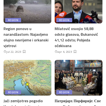
REGION
REGION
Region ponovo u
Milatović osvojio 58,88
narandžastom: Najavljeno
odsto glasova, Đukanović
olujno nevrijeme i orkanski
41,12 odsto; Pobjeda
vjetrovi
očekivana
jul 22, 2023
apr 4, 2023
REGION
REGION
Jači zemljotres pogodio
Патријарх Порфирије: Све