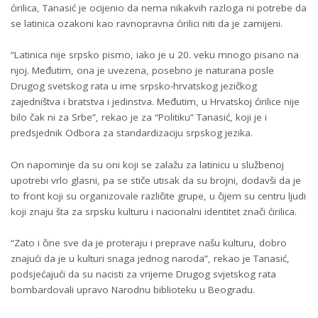
ćirilica, Tanasić je ocijenio da nema nikakvih razloga ni potrebe da
se latinica ozakoni kao ravnopravna ćirilici niti da je zamijeni.
“Latinica nije srpsko pismo, iako je u 20. veku mnogo pisano na
njoj. Međutim, ona je uvezena, posebno je naturana posle
Drugog svetskog rata u ime srpsko-hrvatskog jezičkog
zajedništva i bratstva i jedinstva. Međutim, u Hrvatskoj ćirilice nije
bilo čak ni za Srbe”, rekao je za “Politiku” Tanasić, koji je i
predsjednik Odbora za standardizaciju srpskog jezika.
On napominje da su oni koji se zalažu za latinicu u službenoj
upotrebi vrlo glasni, pa se stiče utisak da su brojni, dodavši da je
to front koji su organizovale različite grupe, u čijem su centru ljudi
koji znaju šta za srpsku kulturu i nacionalni identitet znači ćirilica.
“Zato i čine sve da je proteraju i preprave našu kulturu, dobro
znajući da je u kulturi snaga jednog naroda”, rekao je Tanasić,
podsjećajući da su nacisti za vrijeme Drugog svjetskog rata
bombardovali upravo Narodnu biblioteku u Beogradu.