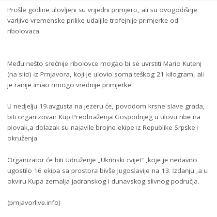
Prošle godine ulovljeni su vrijedni primjerci, ali su ovogodišnje
varljive vremenske prilike udaljile trofejnije primjerke od
ribolovaca.
Među nešto srećnije ribolovce mogao bi se uvrstiti Mario Kutenj
(na slici) iz Prnjavora, koji je ulovio soma teškog 21 kilogram, ali
je ranije imao mnogo vrednije primjerke.
U nedjelju 19.avgusta na jezeru će, povodom krsne slave grada,
biti organizovan Kup Preobraženja Gospodnjeg u ulovu ribe na
plovak,a dolazak su najavile brojne ekipe iz Republike Srpske i
okruženja.
Organizator će biti Udruženje „Ukrinski cvijet“ ,koje je nedavno
ugostilo 16 ekipa sa prostora bivše Jugoslavije na 13. Izdanju ,a u
okviru Kupa zemalja jadranskog i dunavskog slivnog područja.
(prnjavorlive.info)