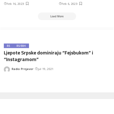
feb 16, 2023
feb 6, 2023
Load More
RS
RS/BIH
Ljepote Srpske dominiraju “Fejsbukom” i
“Instagramom”
Radio Prnjavor
jul 19, 2021
Posted
by