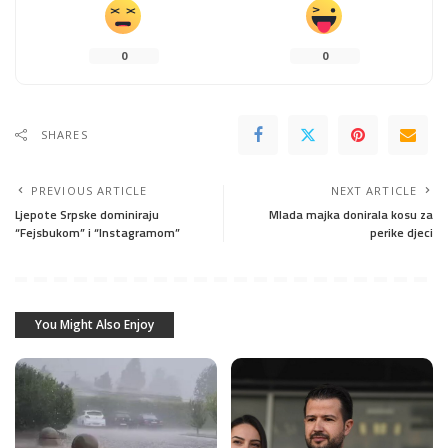
0
0
SHARES
PREVIOUS ARTICLE
NEXT ARTICLE
Ljepote Srpske dominiraju
Mlada majka donirala kosu za
“Fejsbukom” i “Instagramom”
perike djeci
You Might Also Enjoy