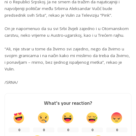
ni o Republici Srpskoj. Ja ne smem da tražim da najuticajniji i
najvoljeniji političar među Srbima Aleksandar Vučić bude
predsednik svih Srba”, rekao je Vulin za Televiziju “Pink”.
On je napomenuo da su svi Srbi živjeli zajedno i u Otomanskom
carstvu, neko vrijeme u Austro-ugarskoj, kao i u Trećem rajhu.
“Ali, nije stvar u tome da živimo svi zajedno, nego da živimo u
svojim granicama i na način kako mi mislimo da treba da živimo,
i ponavljam – mirno, bez ijednog ispaljenog metka”, rekao je
Vulin.
/SRNA/
What's your reaction?
0
0
0
0
0