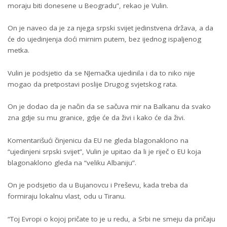
moraju biti donesene u Beogradu”, rekao je Vulin.
On je naveo da je za njega srpski svijet jedinstvena država, a da
će do ujedinjenja doći mirnim putem, bez ijednog ispaljenog
metka.
Vulin je podsjetio da se NJemačka ujedinila i da to niko nije
mogao da pretpostavi poslije Drugog svjetskog rata.
On je dodao da je način da se sačuva mir na Balkanu da svako
zna gdje su mu granice, gdje će da živi i kako će da živi.
Komentarišući činjenicu da EU ne gleda blagonaklono na
“ujedinjeni srpski svijet”, Vulin je upitao da li je riječ o EU koja
blagonaklono gleda na “veliku Albaniju”.
On je podsjetio da u Bujanovcu i Preševu, kada treba da
formiraju lokalnu vlast, odu u Tiranu.
“Toj Evropi o kojoj pričate to je u redu, a Srbi ne smeju da pričaju