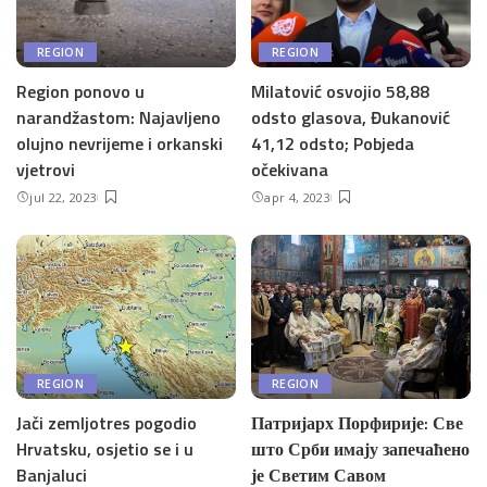
REGION
REGION
Region ponovo u
Milatović osvojio 58,88
narandžastom: Najavljeno
odsto glasova, Đukanović
olujno nevrijeme i orkanski
41,12 odsto; Pobjeda
vjetrovi
očekivana
jul 22, 2023
apr 4, 2023
REGION
REGION
Jači zemljotres pogodio
Патријарх Порфирије: Све
Hrvatsku, osjetio se i u
што Срби имају запечаћено
Banjaluci
је Светим Савом