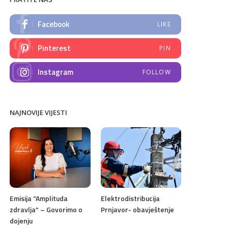
Facebook
LIKE
Pinterest
PIN
Instagram
FOLLOW
NAJNOVIJE VIJESTI
Emisija “Amplituda
Elektrodistribucija
zdravlja” – Govorimo o
Prnjavor- obavještenje
dojenju