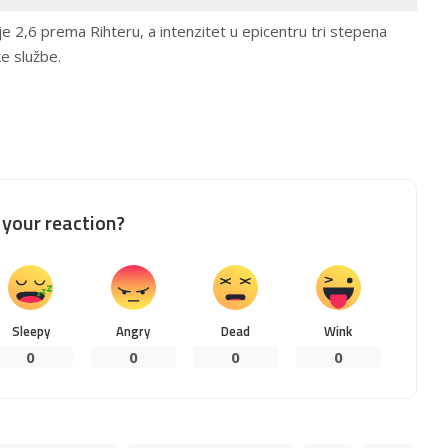
je 2,6 prema Rihteru, a intenzitet u epicentru tri stepena
ke službe.
your reaction?
Sleepy
Angry
Dead
Wink
0
0
0
0