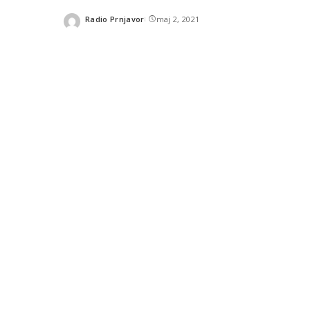
Radio Prnjavor
maj 2, 2021
Posted
by
SHARES
Srpska pravoslavna crkva pros
slavi vaskrsenje Isusa Hrista 
READ NEXT