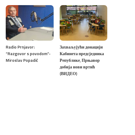
Radio Prnjavor:
Захваљујући донацији
“Razgovor s povodom”-
Кабинета предсједника
Miroslav Popadić
Републике, Прњавор
добија нови вртић
(ВИДЕО)