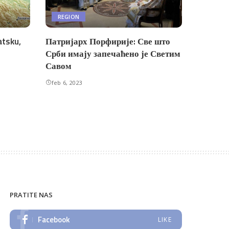
REGION
atsku,
Патријарх Порфирије: Све што
Срби имају запечаћено је Светим
Савом
feb 6, 2023
PRATITE NAS
Facebook
LIKE