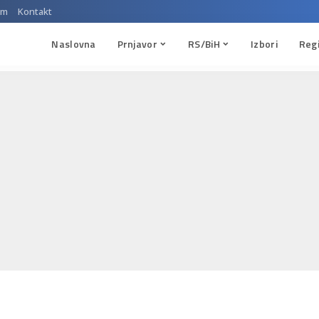
um
Kontakt
Naslovna
Prnjavor
RS/BiH
Izbori
Reg