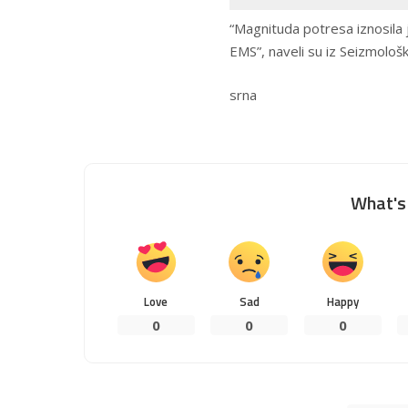
“Magnituda potresa iznosila 
EMS”, naveli su iz Seizmološ
srna
What's 
Love
Sad
Happy
0
0
0