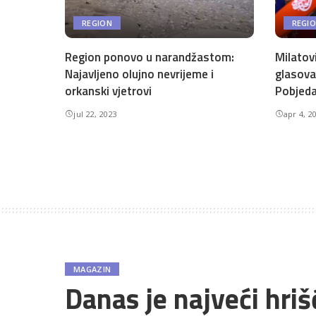
REGION
REGI
Region ponovo u narandžastom:
Milatov
Najavljeno olujno nevrijeme i
glasova
orkanski vjetrovi
Pobjeda
jul 22, 2023
apr 4, 2
MAGAZIN
Danas je najveći hri