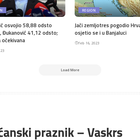
ON
REGION
ić osvojio 58,88 odsto
Jači zemljotres pogodio Hrv
, Đukanović 41,12 odsto;
osjetio se i u Banjaluci
 očekivana
feb 16, 2023
023
Load More
šćanski praznik – Vaskrs