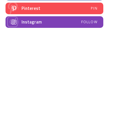
Pinterest
PIN
Instagram
FOLLOW
NAJNOVIJE VIJESTI
Emisija “Amplituda
Elektrodistribucija
zdravlja” – Govorimo o
Prnjavor- obavještenje
dojenju