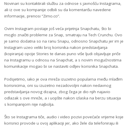
Novinari su kontaktirali službu za odnose s javnošću Instagrama,
ali iz ove su kompanije odbili su da komentarišu navedene
informacije, prenosi “Zimo.co”.
Ovim Instagram postaje još veća prijetnja Snapchatu, što bi
moglo značiti probleme za Snap, smatraju na Tech Crunchu. Ovo
je samo dodatna so na ranu Snapu, odnosno Snapchatu jer im je
Instagram uzeo veliki broj korisnika nakon predstavljanja
(kopiranja) opcije Stories te danas puno više ljudi objavljuje priče
na Instagramu u odnosu na Snapchat, a s novim mogućnostima
komunikacije mogao bi se nastaviti odljev korisnika Snapchata.
Podsjetimo, iako je ova mreža izuzetno popularna među mlađim
korisnicima, oni su izuzetno nezadovoljni nakon nedavnog
predstavljanja novog dizajna, zbog čega je dio njih najavio
odlazak s ove mreže, a i uopšte nakon izlaska na berzu situacija
s kompanijom nije najbolja.
Što se Instagrama tiče, audio i video pozivi povećaće vrijeme koje
korisnici provode u ovoj aplikaciji jer, ako žele da telefoniraju ili