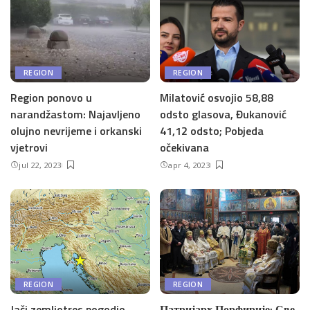
REGION
REGION
Region ponovo u
Milatović osvojio 58,88
narandžastom: Najavljeno
odsto glasova, Đukanović
olujno nevrijeme i orkanski
41,12 odsto; Pobjeda
vjetrovi
očekivana
jul 22, 2023
apr 4, 2023
REGION
REGION
Jači zemljotres pogodio
Патријарх Порфирије: Све