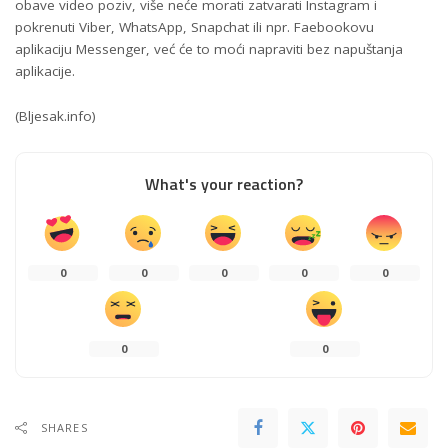
obave video poziv, više neće morati zatvarati Instagram i
pokrenuti Viber, WhatsApp, Snapchat ili npr. Faebookovu
aplikaciju Messenger, već će to moći napraviti bez napuštanja
aplikacije.
(
Bljesak.info
)
What's your reaction?
0
0
0
0
0
0
0
SHARES