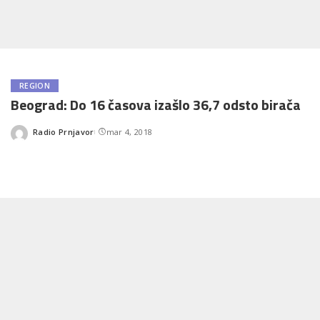
REGION
Beograd: Do 16 časova izašlo 36,7 odsto birača
Radio Prnjavor
mar 4, 2018
Posted
by