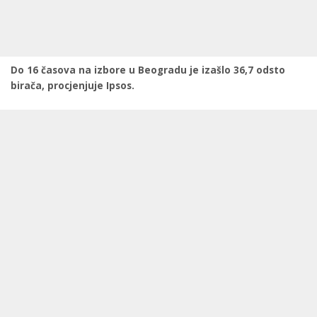
Do 16 časova na izbore u Beogradu je izašlo 36,7 odsto
birača, procjenjuje Ipsos.