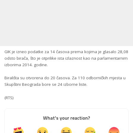
GIK je izneo podatke za 14 časova prema kojima je glasalo 28,08
odsto birača, što je otprilike ista izlaznost kao na parlamentarnim
izborima 2014. godine.
Birališta su otvorena do 20 časova. Za 110 odborničkih mjesta u
Skupštini Beograda bore se 24 izborne liste.
(RTS)
What's your reaction?