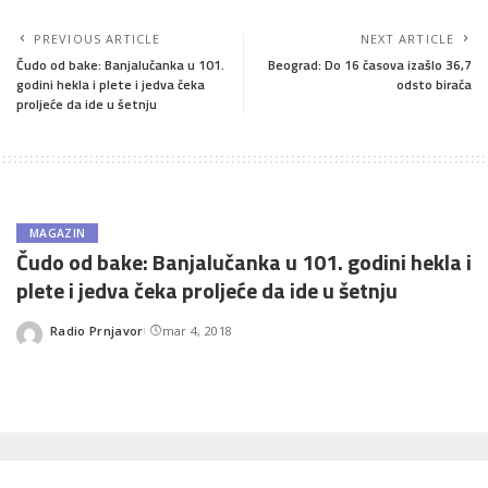
PREVIOUS ARTICLE
NEXT ARTICLE
Čudo od bake: Banjalučanka u 101.
Beograd: Do 16 časova izašlo 36,7
godini hekla i plete i jedva čeka
odsto birača
proljeće da ide u šetnju
MAGAZIN
Čudo od bake: Banjalučanka u 101. godini hekla i
plete i jedva čeka proljeće da ide u šetnju
Radio Prnjavor
mar 4, 2018
Posted
by