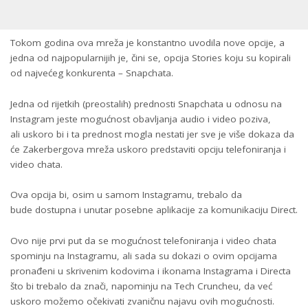
Tokom godina ova mreža je konstantno uvodila nove opcije, a
jedna od najpopularnijih je, čini se, opcija Stories koju su kopirali
od najvećeg konkurenta – Snapchata.
Jedna od rijetkih (preostalih) prednosti Snapchata u odnosu na
Instagram jeste mogućnost obavljanja audio i video poziva,
ali uskoro bi i ta prednost mogla nestati jer sve je više dokaza da
će Zakerbergova mreža uskoro predstaviti opciju telefoniranja i
video chata.
Ova opcija bi, osim u samom Instagramu, trebalo da
bude dostupna i unutar posebne aplikacije za komunikaciju Direct.
Ovo nije prvi put da se mogućnost telefoniranja i video chata
spominju na Instagramu, ali sada su dokazi o ovim opcijama
pronađeni u skrivenim kodovima i ikonama Instagrama i Directa
što bi trebalo da znači, napominju na Tech Cruncheu, da već
uskoro možemo očekivati zvaničnu najavu ovih mogućnosti.