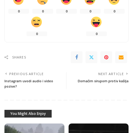
0
0
0
0
0
0
0
SHARES
PREVIOUS ARTICLE
NEXT ARTICLE
Instagram uvodi audio i video
Domaćim sirupom protiv kašlja
pozive?
You Might Also Enjoy