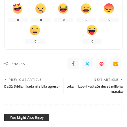
0
0
0
0
0
0
0
SHARES
PREVIOUS ARTICLE
NEXT ARTICLE
Dačić: Srbija nikada nije bila agresor
Lokalni izbori koštaće devet miliona
maraka
You Might Also Enjoy