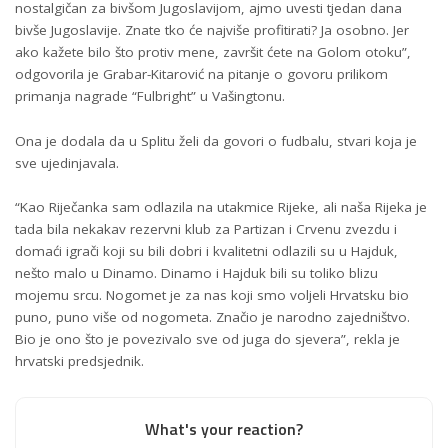
nostalgičan za bivšom Jugoslavijom, ajmo uvesti tjedan dana
bivše Jugoslavije. Znate tko će najviše profitirati? Ja osobno. Jer
ako kažete bilo što protiv mene, završit ćete na Golom otoku”,
odgovorila je Grabar-Kitarović na pitanje o govoru prilikom
primanja nagrade “Fulbright” u Vašingtonu.
Ona je dodala da u Splitu želi da govori o fudbalu, stvari koja je
sve ujedinjavala.
“Kao Riječanka sam odlazila na utakmice Rijeke, ali naša Rijeka je
tada bila nekakav rezervni klub za Partizan i Crvenu zvezdu i
domaći igrači koji su bili dobri i kvalitetni odlazili su u Hajduk,
nešto malo u Dinamo. Dinamo i Hajduk bili su toliko blizu
mojemu srcu. Nogomet je za nas koji smo voljeli Hrvatsku bio
puno, puno više od nogometa. Značio je narodno zajedništvo.
Bio je ono što je povezivalo sve od juga do sjevera”, rekla je
hrvatski predsjednik.
What's your reaction?