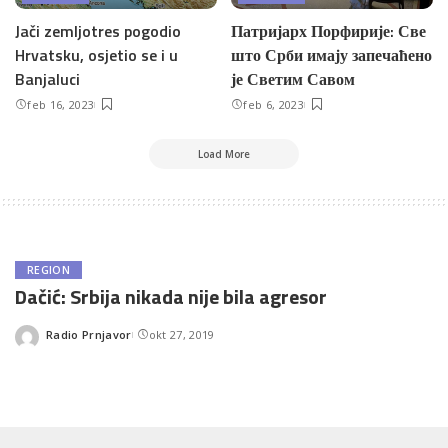
Jači zemljotres pogodio
Патријарх Порфирије: Све
Hrvatsku, osjetio se i u
што Срби имају запечаћено
Banjaluci
је Светим Савом
feb 16, 2023
feb 6, 2023
Load More
REGION
Dačić: Srbija nikada nije bila agresor
Radio Prnjavor
okt 27, 2019
Posted
by