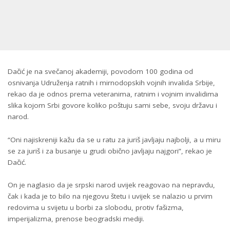
Dačić je na svečanoj akademiji, povodom 100 godina od
osnivanja Udruženja ratnih i mirnodopskih vojnih invalida Srbije,
rekao da je odnos prema veteranima, ratnim i vojnim invalidima
slika kojom Srbi govore koliko poštuju sami sebe, svoju državu i
narod.
“Oni najiskreniji kažu da se u ratu za juriš javljaju najbolji, a u miru
se za juriš i za busanje u grudi obično javljaju najgori”, rekao je
Dačić.
On je naglasio da je srpski narod uvijek reagovao na nepravdu,
čak i kada je to bilo na njegovu štetu i uvijek se nalazio u prvim
redovima u svijetu u borbi za slobodu, protiv fašizma,
imperijalizma, prenose beogradski mediji.