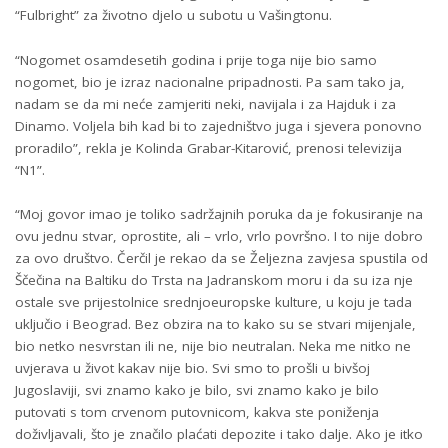
“Fulbright” za životno djelo u subotu u Vašingtonu.
“Nogomet osamdesetih godina i prije toga nije bio samo
nogomet, bio je izraz nacionalne pripadnosti. Pa sam tako ja,
nadam se da mi neće zamjeriti neki, navijala i za Hajduk i za
Dinamo. Voljela bih kad bi to zajedništvo juga i sjevera ponovno
proradilo”, rekla je Kolinda Grabar-Kitarović, prenosi televizija
“N1”.
“Moj govor imao je toliko sadržajnih poruka da je fokusiranje na
ovu jednu stvar, oprostite, ali – vrlo, vrlo površno. I to nije dobro
za ovo društvo. Čerčil je rekao da se Željezna zavjesa spustila od
Ščečina na Baltiku do Trsta na Jadranskom moru i da su iza nje
ostale sve prijestolnice srednjoeuropske kulture, u koju je tada
uključio i Beograd. Bez obzira na to kako su se stvari mijenjale,
bio netko nesvrstan ili ne, nije bio neutralan. Neka me nitko ne
uvjerava u život kakav nije bio. Svi smo to prošli u bivšoj
Jugoslaviji, svi znamo kako je bilo, svi znamo kako je bilo
putovati s tom crvenom putovnicom, kakva ste poniženja
doživljavali, što je značilo plaćati depozite i tako dalje. Ako je itko