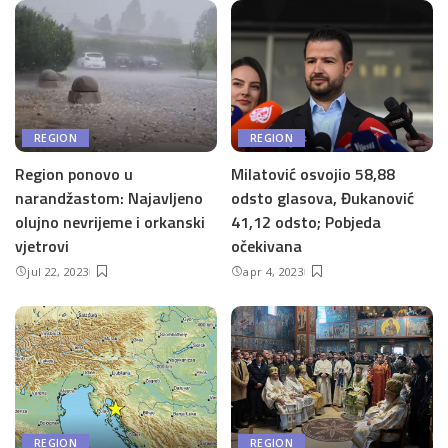
REGION
REGION
Region ponovo u
Milatović osvojio 58,88
narandžastom: Najavljeno
odsto glasova, Đukanović
olujno nevrijeme i orkanski
41,12 odsto; Pobjeda
vjetrovi
očekivana
jul 22, 2023
apr 4, 2023
REGION
REGION