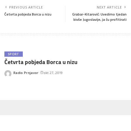
PREVIOUS ARTICLE
NEXT ARTICLE
Četvrta pobjeda Borca u nizu
Grabar-Kitarović: Uvedimo tjedan
bivše Jugoslavije, ja ću profitirati
SPORT
Četvrta pobjeda Borca u nizu
Radio Prnjavor
okt 27, 2019
Posted
by