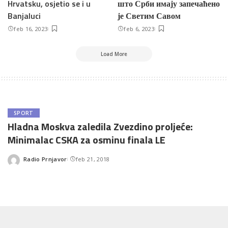
Hrvatsku, osjetio se i u
што Срби имају запечаћено
Banjaluci
је Светим Савом
feb 16, 2023
feb 6, 2023
Load More
SPORT
Hladna Moskva zaledila Zvezdino proljeće:
Minimalac CSKA za osminu finala LE
Radio Prnjavor
feb 21, 2018
Posted
by