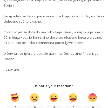
gola Džagoev je bio najviši u skoku, ali se na golu gostiju iskazao
Borjan.
Beograđani su živnuli par minuta prije kraja, ali je to bilo, može se
slobodno reći, prekasno.
Crveno-bijeli su došli do nekoliko lijepih šansi, a najbolja je ona iz
90. minuta kada je Ben sjajno dočekao ubačenu loptu u sredinu,
ali je pucao nekoliko centimetara pored lijeve stative.
U četvrtak se igraju preostale utakmice šesnaestine finala Lige
Evrope.
nezavisne
What's your reaction?
0
0
0
0
0