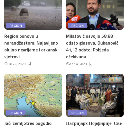
REGION
REGION
Region ponovo u
Milatović osvojio 58,88
narandžastom: Najavljeno
odsto glasova, Đukanović
olujno nevrijeme i orkanski
41,12 odsto; Pobjeda
vjetrovi
očekivana
jul 22, 2023
apr 4, 2023
REGION
REGION
Jači zemljotres pogodio
Патријарх Порфирије: Све