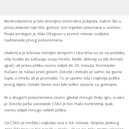
Moskovljanima je bila dovoljna minimalna pobjeda, nakon što u
prvoj utakmici nije bilo golova. Gol vrijedan plasmana u osminu
finala postigao je Alan Džagoev u prvom minutu sudijske
nadoknade prvog poluvremena.
Utakmica je krenula mirnijim tempom i oba tima su se na početku
više trudila da sačuvaju svoju mrežu. Nešto aktivniji su bili domaći
igrači, ali pravu priliku nismo vidjeli do 35. minuta. Konstantin
Kučaev se našao pred golom Zvezde i trebalo je samo da gurne
loptu u mrežu ali je promašio. To je ujedno bila i najbolja prilika
prvog dijela. Ostale šanse nisu bile toliko opasne za golmane.
Ni u drugom poluvremenu nismo gledali mnogo življu igru, a iako
je Zvezda jurila zaostatak CSKA je bio malo konkretniji. Ipak,
nismo vidjeli mnogo velikih prilika.
Za CSKA je možda i najbolja ona iz 64. minuta. Strijelac jedinog