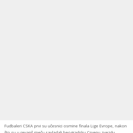
Fudbaleri CSKA prvi su učesnici osmine finala Lige Evrope, nakon
što su u revanš meču savladali beogradsku Crvenu zvezdu