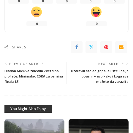
0
0
0
0
0
0
0
SHARES
PREVIOUS ARTICLE
NEXT ARTICLE
Hladna Moskva zaledila Zvezdino
Ozdravili ste od gripa, ali ste i dalje
proljeće: Minimalac CSKA za osminu
opasni – evo kako i koga sve
finala LE
možete da zarazite
You Might Also Enjoy