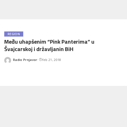
REGION
Među uhapšenim “Pink Panterima” u
Švajcarskoj i državljanin BiH
Radio Prnjavor
feb 21, 2018
Posted
by