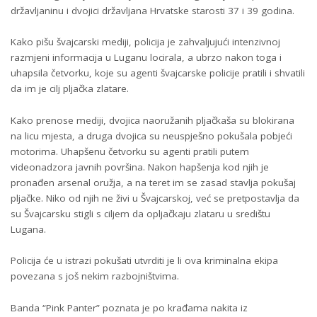
državljaninu i dvojici državljana Hrvatske starosti 37 i 39 godina.
Kako pišu švajcarski mediji, policija je zahvaljujući intenzivnoj
razmjeni informacija u Luganu locirala, a ubrzo nakon toga i
uhapsila četvorku, koje su agenti švajcarske policije pratili i shvatili
da im je cilj pljačka zlatare.
Kako prenose mediji, dvojica naoružanih pljačkaša su blokirana
na licu mjesta, a druga dvojica su neuspješno pokušala pobjeći
motorima. Uhapšenu četvorku su agenti pratili putem
videonadzora javnih površina. Nakon hapšenja kod njih je
pronađen arsenal oružja, a na teret im se zasad stavlja pokušaj
pljačke. Niko od njih ne živi u Švajcarskoj, već se pretpostavlja da
su Švajcarsku stigli s ciljem da opljačkaju zlataru u središtu
Lugana.
Policija će u istrazi pokušati utvrditi je li ova kriminalna ekipa
povezana s još nekim razbojništvima.
Banda “Pink Panter” poznata je po krađama nakita iz