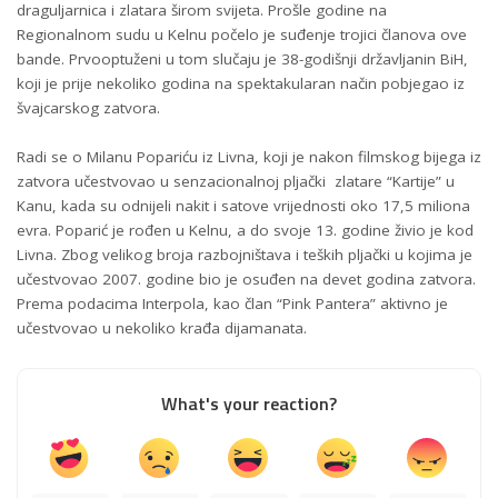
draguljarnica i zlatara širom svijeta. Prošle godine na
Regionalnom sudu u Kelnu počelo je suđenje trojici članova ove
bande. Prvooptuženi u tom slučaju je 38-godišnji državljanin BiH,
koji je prije nekoliko godina na spektakularan način pobjegao iz
švajcarskog zatvora.
Radi se o Milanu Popariću iz Livna, koji je nakon filmskog bijega iz
zatvora učestvovao u senzacionalnoj pljački zlatare “Kartije” u
Kanu, kada su odnijeli nakit i satove vrijednosti oko 17,5 miliona
evra. Poparić je rođen u Kelnu, a do svoje 13. godine živio je kod
Livna. Zbog velikog broja razbojništava i teških pljački u kojima je
učestvovao 2007. godine bio je osuđen na devet godina zatvora.
Prema podacima Interpola, kao član “Pink Pantera” aktivno je
učestvovao u nekoliko krađa dijamanata.
What's your reaction?