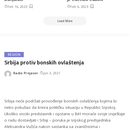
feb 16, 2023
feb 6, 2023
Load More
REGION
Srbija protiv bonskih ovlaštenja
Radio Prnjavor
jun 3, 2021
Posted
by
Srbija neće podržati provođenje bonskih ovlašćenja kojima bi
neko pokušao da kreira političku situaciju u Republici Srpskoj.
Ukoliko visoki predstavnik i opstane u BiH moraće svoje izvještaje
o radu dostavljati i Srbiji – poruka je srpskog predsjednika
Aleksandra Vučića nakon sastanka sa zvaničnicima i