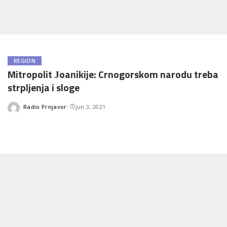
REGION
Mitropolit Јoanikije: Crnogorskom narodu treba
strpljenja i sloge
Radio Prnjavor
jun 3, 2021
Posted
by