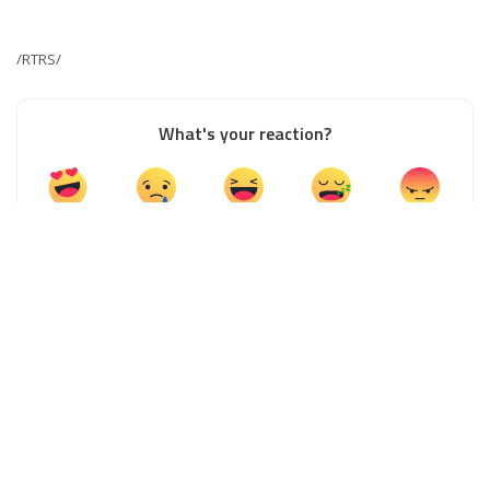
/RTRS/
What's your reaction?
0
0
0
0
0
0
0
SHARES
PREVIOUS ARTICLE
NEXT ARTICLE
Sretenka Maletić vukovac i učenik
Mitropolit Јoanikije: Crnogorskom