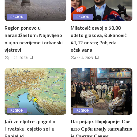
REGION
REGION
Region ponovo u
Milatović osvojio 58,88
narandžastom: Najavljeno
odsto glasova, Đukanović
olujno nevrijeme i orkanski
41,12 odsto; Pobjeda
vjetrovi
očekivana
jul 22, 2023
apr 4, 2023
REGION
REGION
Jači zemljotres pogodio
Патријарх Порфирије: Све
Hrvatsku, osjetio se i u
што Срби имају запечаћено
Banjaluci
је Светим Савом