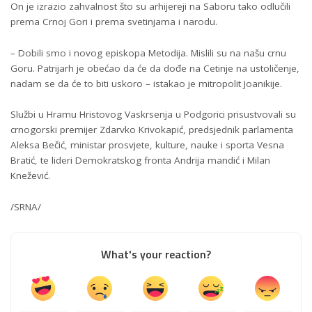
On je izrazio zahvalnost što su arhijereji na Saboru tako odlučili
prema Crnoj Gori i prema svetinjama i narodu.
– Dobili smo i novog episkopa Metodija. Mislili su na našu crnu
Goru. Patrijarh je obećao da će da dođe na Cetinje na ustoličenje,
nadam se da će to biti uskoro – istakao je mitropolit Јoanikije.
Službi u Hramu Hristovog Vaskrsenja u Podgorici prisustvovali su
crnogorski premijer Zdarvko Krivokapić, predsjednik parlamenta
Aleksa Bečić, ministar prosvjete, kulture, nauke i sporta Vesna
Bratić, te lideri Demokratskog fronta Andrija mandić i Milan
Knežević.
/SRNA/
What's your reaction?