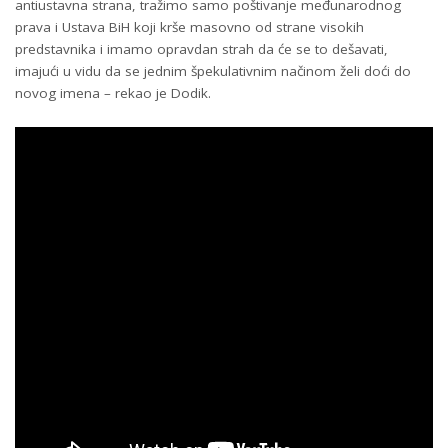
antiustavna strana, tražimo samo poštivanje međunarodnog
prava i Ustava BiH koji krše masovno od strane visokih
predstavnika i imamo opravdan strah da će se to dešavati,
imajući u vidu da se jednim špekulativnim načinom želi doći do
novog imena – rekao je Dodik.