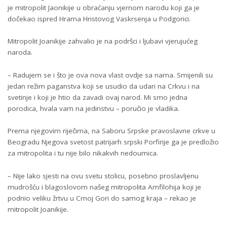
je mitropolit Јaonikije u obraćanju vjernom narodu koji ga je
dočekao ispred Hrama Hristovog Vaskrsenja u Podgorici.
Mitropolit Јoanikije zahvalio je na podršci i ljubavi vjerujućeg
naroda.
– Radujem se i što je ova nova vlast ovdje sa nama. Smijenili su
jedan režim paganstva koji se usudio da udari na Crkvu i na
svetinje i koji je htio da zavadi ovaj narod. Mi smo jedna
porodica, hvala vam na jedinstvu – poručio je vladika.
Prema njegovim riječima, na Saboru Srpske pravoslavne crkve u
Beogradu Njegova svetost patrijarh srpski Porfirije ga je predložio
za mitropolita i tu nije bilo nikakvih nedoumica.
– Nije lako sjesti na ovu svetu stolicu, posebno proslavljenu
mudrošću i blagoslovom našeg mitropolita Amfilohija koji je
podnio veliku žrtvu u Crnoj Gori do samog kraja – rekao je
mitropolit Јoanikije.