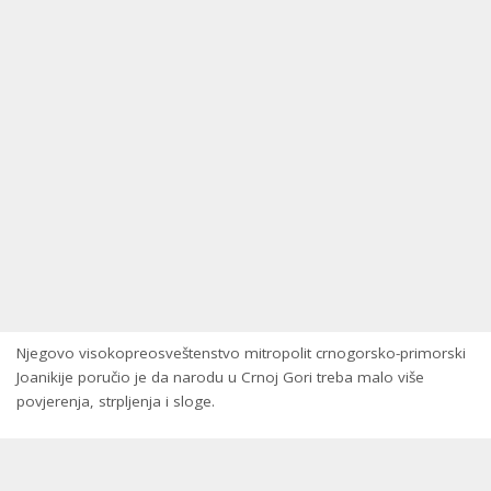
Njegovo visokopreosveštenstvo mitropolit crnogorsko-primorski
Јoanikije poručio je da narodu u Crnoj Gori treba malo više
povjerenja, strpljenja i sloge.