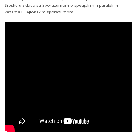
Srpsku u skladu sa Sporazumom o specijalnim i paralelnim
vezama i Dejtonskim sporazumom.