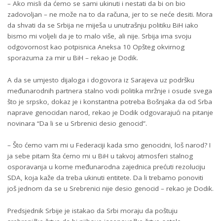
– Ako misli da ćemo se sami ukinuti i nestati da bi on bio
zadovoljan – ne može na to da računa, jer to se neće desiti. Mora
da shvati da se Srbija ne miješa u unutrašnju politiku BiH iako
bismo mi voljeli da je to malo više, ali nije. Srbija ima svoju
odgovornost kao potpisnica Aneksa 10 Opšteg okvirnog
sporazuma za mir u BiH – rekao je Dodik.
A da se umjesto dijaloga i dogovora iz Sarajeva uz podršku
međunarodnih partnera stalno vodi politika mržnje i osude svega
što je srpsko, dokaz je i konstantna potreba Bošnjaka da od Srba
naprave genocidan narod, rekao je Dodik odgovarajući na pitanje
novinara “Da li se u Srbrenici desio genocid”.
– Što ćemo vam mi u Federaciji kada smo genocidni, loš narod? I
ja sebe pitam šta ćemo mi u BiH u takvoj atmosferi stalnog
osporavanja u kome međunarodna zajednica prećuti rezoluciju
SDA, koja kaže da treba ukinuti entitete. Da li trebamo ponoviti
još jednom da se u Srebrenici nije desio genocid – rekao je Dodik.
Predsjednik Srbije je istakao da Srbi moraju da poštuju