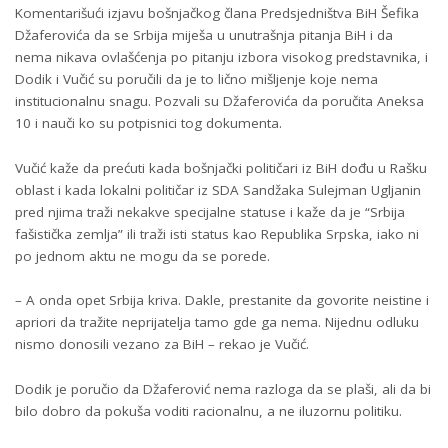
Komentarišući izjavu bošnjačkog člana Predsjedništva BiH Šefika
Džaferovića da se Srbija miješa u unutrašnja pitanja BiH i da
nema nikava ovlašćenja po pitanju izbora visokog predstavnika, i
Dodik i Vučić su poručili da je to lično mišljenje koje nema
institucionalnu snagu. Pozvali su Džaferovića da poručita Aneksa
10 i nauči ko su potpisnici tog dokumenta.
Vučić kaže da prećuti kada bošnjački političari iz BiH dođu u Rašku
oblast i kada lokalni političar iz SDA Sandžaka Sulejman Ugljanin
pred njima traži nekakve specijalne statuse i kaže da je “Srbija
fašistička zemlja” ili traži isti status kao Republika Srpska, iako ni
po jednom aktu ne mogu da se porede.
– A onda opet Srbija kriva. Dakle, prestanite da govorite neistine i
apriori da tražite neprijatelja tamo gde ga nema. Nijednu odluku
nismo donosili vezano za BiH – rekao je Vučić.
Dodik je poručio da Džaferović nema razloga da se plaši, ali da bi
bilo dobro da pokuša voditi racionalnu, a ne iluzornu politiku.