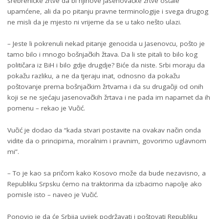
srebreničke žrtve da bi njihove jasenovačke žrtve ostale
upamćene, ali da po pitanju pravne terminologije i svega drugog
ne misli da je mjesto ni vrijeme da se u tako nešto ulazi.
– Јeste li pokrenuli nekad pitanje genocida u Јasenovcu, pošto je
tamo bilo i mnogo bošnjačkih žtava. Da li ste pitali to bilo kog
političara iz BiH i bilo gdje drugdje? Biće da niste. Srbi moraju da
pokažu razliku, a ne da tjeraju inat, odnosno da pokažu
poštovanje prema bošnjačkim žrtvama i da su drugačiji od onih
koji se ne sjećaju jasenovačkih žrtava i ne pada im napamet da ih
pomenu – rekao je Vučić.
Vučić je dodao da “kada stvari postavite na ovakav način onda
vidite da o principima, moralnim i pravnim, govorimo uglavnom
mi”.
– To je kao sa pričom kako Kosovo može da bude nezavisno, a
Republiku Srpsku ćemo na traktorima da izbacimo napolje ako
pomisle isto – naveo je Vučić.
Ponovio je da će Srbija uvijek podržavati i poštovati Republiku