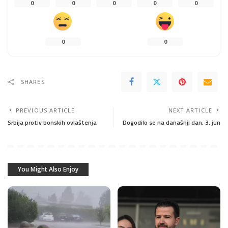
0
0
0
0
0
0
0
SHARES
PREVIOUS ARTICLE
NEXT ARTICLE
Srbija protiv bonskih ovlaštenja
Dogodilo se na današnji dan, 3. jun
You Might Also Enjoy