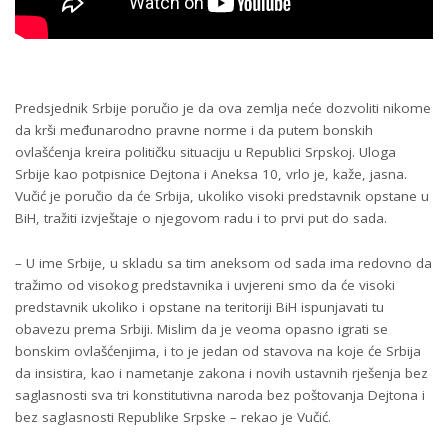
Predsjednik Srbije poručio je da ova zemlja neće dozvoliti nikome
da krši međunarodno pravne norme i da putem bonskih
ovlašćenja kreira političku situaciju u Republici Srpskoj. Uloga
Srbije kao potpisnice Dejtona i Aneksa 10, vrlo je, kaže, jasna.
Vučić je poručio da će Srbija, ukoliko visoki predstavnik opstane u
BiH, tražiti izvještaje o njegovom radu i to prvi put do sada.
– U ime Srbije, u skladu sa tim aneksom od sada ima redovno da
tražimo od visokog predstavnika i uvjereni smo da će visoki
predstavnik ukoliko i opstane na teritoriji BiH ispunjavati tu
obavezu prema Srbiji. Mislim da je veoma opasno igrati se
bonskim ovlašćenjima, i to je jedan od stavova na koje će Srbija
da insistira, kao i nametanje zakona i novih ustavnih rješenja bez
saglasnosti sva tri konstitutivna naroda bez poštovanja Dejtona i
bez saglasnosti Republike Srpske – rekao je Vučić.