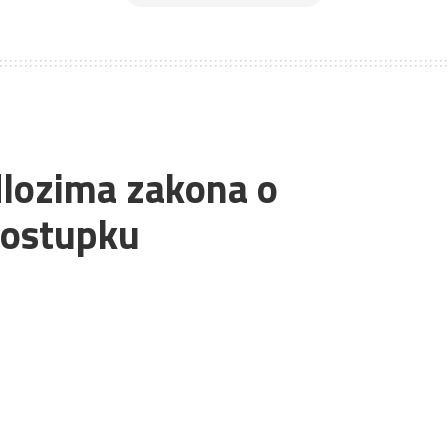
dlozima zakona o
postupku