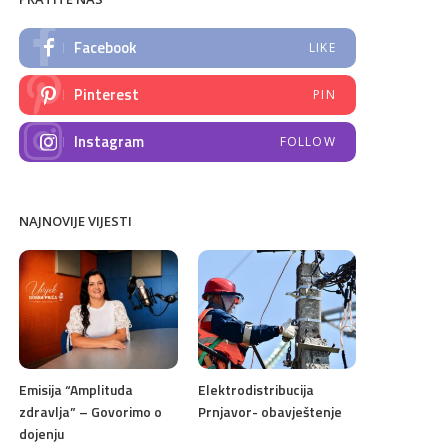
Facebook
LIKE
Pinterest
PIN
Instagram
FOLLOW
NAJNOVIJE VIJESTI
Emisija “Amplituda
Elektrodistribucija
zdravlja” – Govorimo o
Prnjavor- obavještenje
dojenju