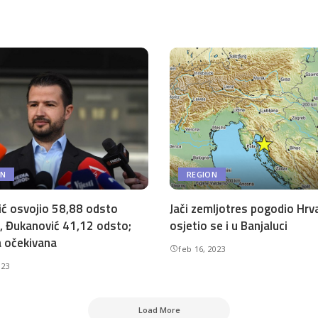
ON
REGION
ić osvojio 58,88 odsto
Jači zemljotres pogodio Hrv
, Đukanović 41,12 odsto;
osjetio se i u Banjaluci
 očekivana
feb 16, 2023
023
Load More