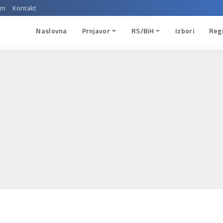
um
Kontakt
Naslovna
Prnjavor
RS/BiH
Izbori
Reg