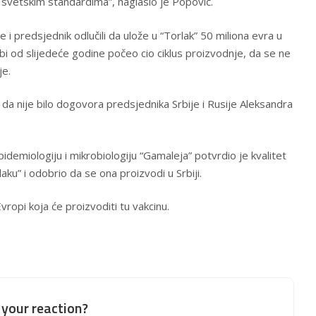
o svetskim standardima”, naglasio je Popović.
e i predsjednik odlučili da ulože u “Torlak” 50 miliona evra u
bi od slijedeće godine počeo cio ciklus proizvodnje, da se ne
je.
 da nije bilo dogovora predsjednika Srbije i Rusije Aleksandra
epidemiologiju i mikrobiologiju “Gamaleja” potvrdio je kvalitet
ku” i odobrio da se ona proizvodi u Srbiji.
vropi koja će proizvoditi tu vakcinu.
your reaction?