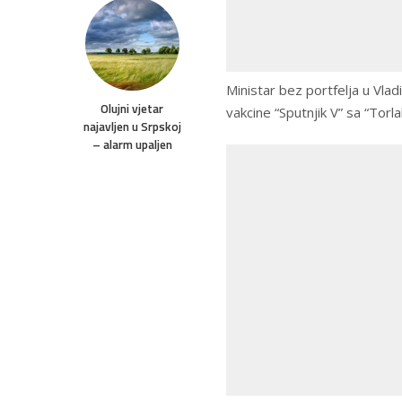
Ministar bez portfelja u Vlad
Olujni vjetar
vakcine “Sputnjik V” sa “Tor
najavljen u Srpskoj
– alarm upaljen