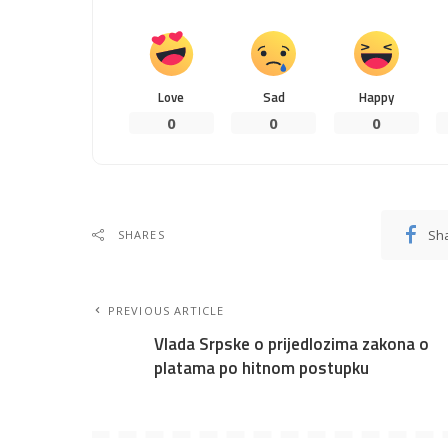
Love
Sad
Happy
0
0
0
Sh
SHARES
PREVIOUS ARTICLE
Vlada Srpske o prijedlozima zakona o
platama po hitnom postupku