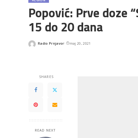
Popović: Prve doze “
15 do 20 dana
Radio Prnjavor
maj 20, 2021
Posted
by
SHARES
READ NEXT