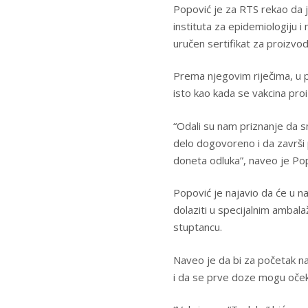
Popović je za RTS rekao da j
instituta za epidemiologiju i
uručen sertifikat za proizvod
Prema njegovim riječima, u 
isto kao kada se vakcina proiz
“Odali su nam priznanje da 
delo dogovoreno i da završi
doneta odluka”, naveo je Pop
Popović je najavio da će u n
dolaziti u specijalnim ambala
stuptancu.
Naveo je da bi za početak n
i da se prve doze mogu oček