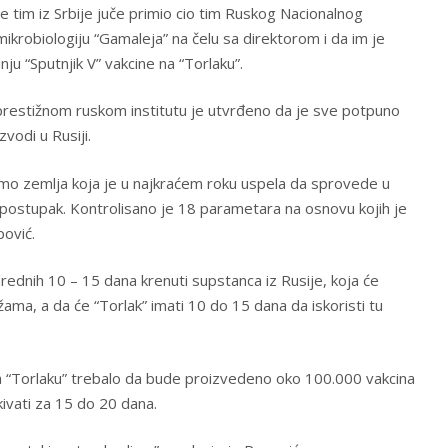
e tim iz Srbije juče primio cio tim Ruskog Nacionalnog
 mikrobiologiju “Gamaleja” na čelu sa direktorom i da im je
nju “Sputnjik V” vakcine na “Torlaku”.
prestižnom ruskom institutu je utvrđeno da je sve potpuno
vodi u Rusiji.
smo zemlja koja je u najkraćem roku uspela da sprovede u
 postupak. Kontrolisano je 18 parametara na osnovu kojih je
ović.
arednih 10 – 15 dana krenuti supstanca iz Rusije, koja će
žama, a da će “Torlak” imati 10 do 15 dana da iskoristi tu
a “Torlaku” trebalo da bude proizvedeno oko 100.000 vakcina
ivati za 15 do 20 dana.