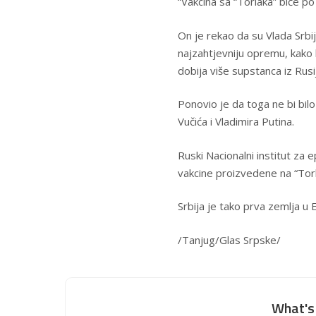
“Vakcina sa “Torlaka” biće p
On je rekao da su Vlada Srbij
najzahtjevniju opremu, kako 
dobija više supstanca iz Rusi
Ponovio je da toga ne bi bilo
Vučića i Vladimira Putina.
Ruski Nacionalni institut za 
vakcine proizvedene na “Torla
Srbija je tako prva zemlja u E
/Tanjug/Glas Srpske/
What's 