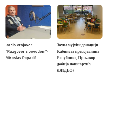
Radio Prnjavor:
Захваљујући донацији
“Razgovor s povodom”-
Кабинета предсједника
Miroslav Popadić
Републике, Прњавор
добија нови вртић
(ВИДЕО)