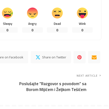
Sleepy
Angry
Dead
Wink
0
0
0
0
are on Facebook
Share on Twitter
NEXT ARTICLE
Poslušajte ”Razgovor s povodom” sa
Borom Mijićem i Željkom Tešićem