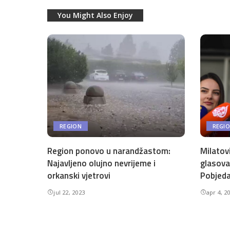
You Might Also Enjoy
REGION
REGI
Region ponovo u narandžastom:
Milatov
Najavljeno olujno nevrijeme i
glasova
orkanski vjetrovi
Pobjeda
jul 22, 2023
apr 4, 2