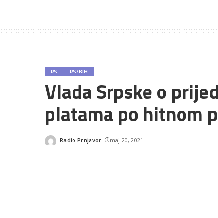
RS
RS/BIH
Vlada Srpske o prije
platama po hitnom 
Radio Prnjavor
maj 20, 2021
Posted
by
SHARES