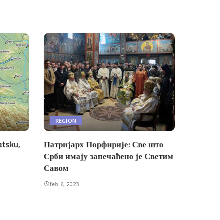
REGION
atsku,
Патријарх Порфирије: Све што
Срби имају запечаћено је Светим
Савом
feb 6, 2023