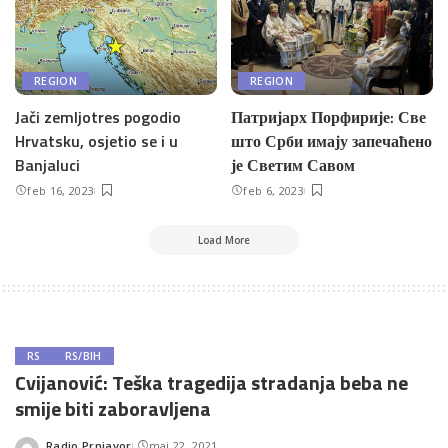
REGION
REGION
Jači zemljotres pogodio
Патријарх Порфирије: Све
Hrvatsku, osjetio se i u
што Срби имају запечаћено
Banjaluci
је Светим Савом
feb 16, 2023
feb 6, 2023
Load More
RS
RS/BIH
Cvijanović: Teška tragedija stradanja beba ne
smije biti zaboravljena
Radio Prnjavor
maj 22, 2021