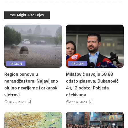
You Might Also Enjoy
REGION
REGION
Region ponovo u
Milatović osvojio 58,88
narandžastom: Najavljeno
odsto glasova, Đukanović
olujno nevrijeme i orkanski
41,12 odsto; Pobjeda
vjetrovi
očekivana
jul 22, 2023
apr 4, 2023