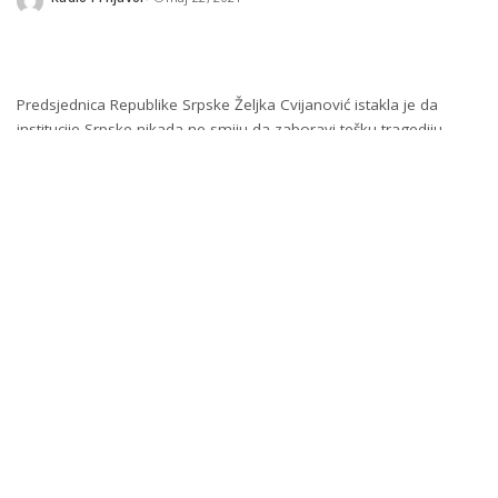
Posted
by
Predsjednica Republike Srpske Željka Cvijanović istakla je da
institucije Srpske nikada ne smiju da zaboravi tešku tragediju
stradanja 12 beba u Banjaluci 1992. godine.