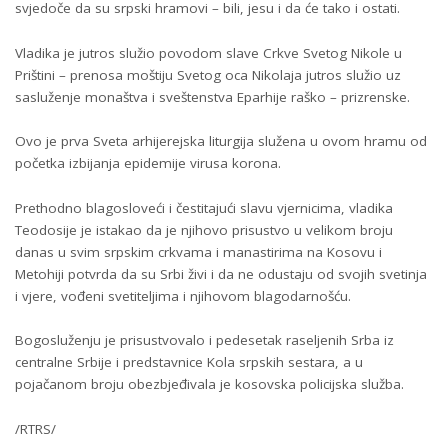
svjedoče da su srpski hramovi – bili, jesu i da će tako i ostati.
Vladika je jutros služio povodom slave Crkve Svetog Nikole u
Prištini – prenosa moštiju Svetog oca Nikolaja jutros služio uz
sasluženje monaštva i sveštenstva Eparhije raško – prizrenske.
Ovo je prva Sveta arhijerejska liturgija služena u ovom hramu od
početka izbijanja epidemije virusa korona.
Prethodno blagosloveći i čestitajući slavu vjernicima, vladika
Teodosije je istakao da je njihovo prisustvo u velikom broju
danas u svim srpskim crkvama i manastirima na Kosovu i
Metohiji potvrda da su Srbi živi i da ne odustaju od svojih svetinja
i vjere, vođeni svetiteljima i njihovom blagodarnošću.
Bogosluženju je prisustvovalo i pedesetak raseljenih Srba iz
centralne Srbije i predstavnice Kola srpskih sestara, a u
pojačanom broju obezbjeđivala je kosovska policijska služba.
/RTRS/