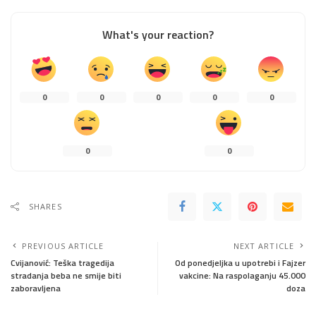
What's your reaction?
0
0
0
0
0
0
0
SHARES
PREVIOUS ARTICLE
NEXT ARTICLE
Cvijanović: Teška tragedija
Od ponedjeljka u upotrebi i Fajzer
stradanja beba ne smije biti
vakcine: Na raspolaganju 45.000
zaboravljena
doza