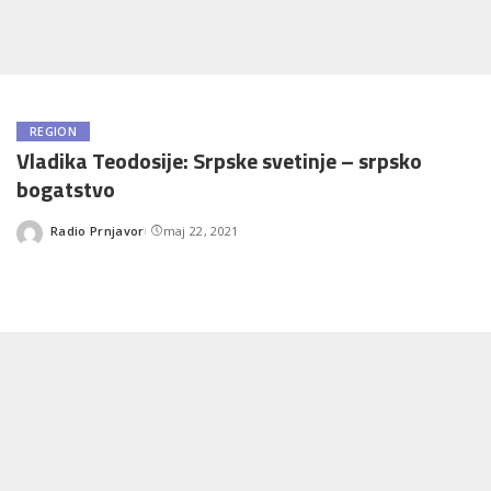
REGION
Vladika Teodosije: Srpske svetinje – srpsko
bogatstvo
Radio Prnjavor
maj 22, 2021
Posted
by