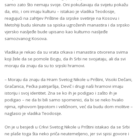
samo zato što nemaju svoje. Oni pokušavaju da svijetu pokažu
da, eto, i oni imaju kulturu – istakao je vladika Teodosije,
reagujući na zahtjev Prištine da srpske svetinje na Kosovu i
Metohiji budu skinute sa spiska ugroženih manastira i da srpsko
vjersko nasljeđe bude upisano kao kulturno nasljeđe
samozvanog Kosova.
Vladika je rekao da su vrata crkava i manastira otvorena svima
koji žele da se pomole Bogu, da ih Srbi ne svojataju, ali da svi
moraju da znaju da su to srpski hramovi.
– Moraju da znaju da Hram Svetog Nikole u Prištini, Visoki Dečani,
Gračanica, Pećka patrijaršija, Devič i drugi naši hramovi imaju
istoriju i svoj identitet. Zna se ko ih je podigao i zašto ih je
podigao – ne da bi bili samo spomenici, da bi se neko hvalio
njima, njihovom ljepotom i veličinom, već da budu dom molitve –
naglasio je vladika Teodosije.
On je u besjedi u Crkvi Svetog Nikole u Prištini istakao da se Srbi
ne plaše toga šta neko priča neutemeljeno, jer svi spisi govore i