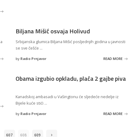
by
Biljana Mišić osvaja Holivud
ja
Srbijanska glumica Biljana Mišić posljednjih godina u javnosti
se sve češće
...
by
Radio Prnjavor
READ MORE
Posted
by
Obama izgubio opkladu, plaća 2 gajbe piva
Kanadskoj ambasadi u Vašingtonu će sljedeće nedelje iz
Bijele kuće stići
...
by
Radio Prnjavor
READ MORE
Posted
by
607
608
609