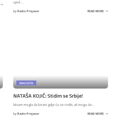
ujed
...
by
Radio Prnjavor
READ MORE
Posted
by
MAGAZIN
NATAŠA KOJIĆ: Stidim se Srbije!
Nisam mogla da biram gdje ću se roditi, ali mogu da
...
by
Radio Prnjavor
READ MORE
Posted