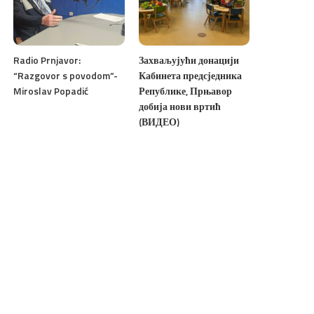
Radio Prnjavor:
Захваљујући донацији
“Razgovor s povodom”-
Кабинета предсједника
Miroslav Popadić
Републике, Прњавор
добија нови вртић
(ВИДЕО)